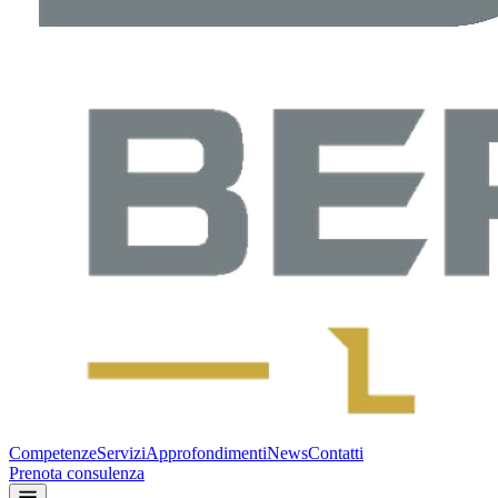
Competenze
Servizi
Approfondimenti
News
Contatti
Prenota consulenza