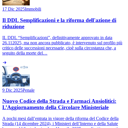
17 Dic 2025
Immobili
Il DDL Semplificazioni e la riforma dell'azione di
riduzione
IL DDL “Semplificazioni”, definitivamente approvato in data
26.112025, ma non ancora pubblicato, è intervenuto sul profilo più
critico delle successioni necessarie, cioè sulla circostanza che, a
seguito della morte del…
9 Dic 2025
Penale
Nuovo Codice della Strada e Farmaci Ansiolitici:
L’Aggiornamento della Circolare Ministeriale
A pochi mesi dall’entrata in vigore della riforma del Codice della
Strada (14 dicembre 2024), i Ministeri dell’Interno e della Salute