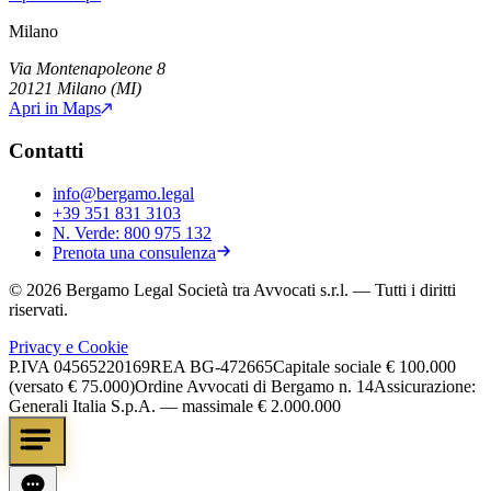
Milano
Via Montenapoleone 8
20121
Milano
(
MI
)
Apri in Maps
Contatti
info@bergamo.legal
+39 351 831 3103
N. Verde:
800 975 132
Prenota una consulenza
©
2026
Bergamo Legal Società tra Avvocati s.r.l.
— Tutti i diritti
riservati.
Privacy e Cookie
P.IVA
04565220169
REA
BG-472665
Capitale sociale
€ 100.000
(versato € 75.000)
Ordine Avvocati di Bergamo n. 14
Assicurazione:
Generali Italia S.p.A. — massimale € 2.000.000