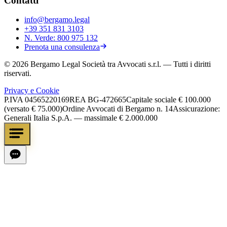
Contatti
info@bergamo.legal
+39 351 831 3103
N. Verde:
800 975 132
Prenota una consulenza
©
2026
Bergamo Legal Società tra Avvocati s.r.l.
— Tutti i diritti
riservati.
Privacy e Cookie
P.IVA
04565220169
REA
BG-472665
Capitale sociale
€ 100.000
(versato € 75.000)
Ordine Avvocati di Bergamo n. 14
Assicurazione:
Generali Italia S.p.A. — massimale € 2.000.000