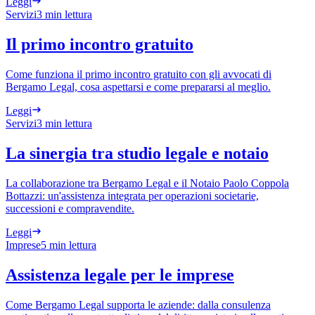
Leggi
Servizi
3 min
lettura
Il primo incontro gratuito
Come funziona il primo incontro gratuito con gli avvocati di
Bergamo Legal, cosa aspettarsi e come prepararsi al meglio.
Leggi
Servizi
3 min
lettura
La sinergia tra studio legale e notaio
La collaborazione tra Bergamo Legal e il Notaio Paolo Coppola
Bottazzi: un'assistenza integrata per operazioni societarie,
successioni e compravendite.
Leggi
Imprese
5 min
lettura
Assistenza legale per le imprese
Come Bergamo Legal supporta le aziende: dalla consulenza