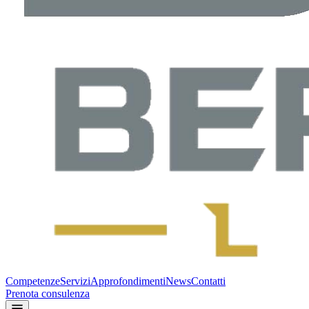
Competenze
Servizi
Approfondimenti
News
Contatti
Prenota consulenza