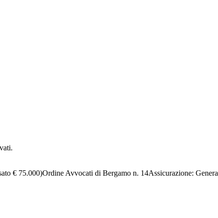
vati.
sato € 75.000)
Ordine Avvocati di Bergamo n. 14
Assicurazione:
Genera