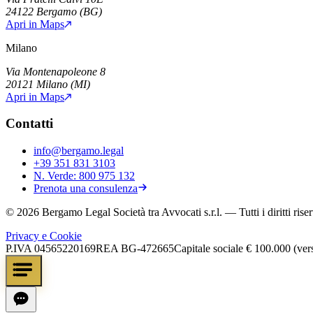
24122
Bergamo
(
BG
)
Apri in Maps
Milano
Via Montenapoleone 8
20121
Milano
(
MI
)
Apri in Maps
Contatti
info@bergamo.legal
+39 351 831 3103
N. Verde:
800 975 132
Prenota una consulenza
©
2026
Bergamo Legal Società tra Avvocati s.r.l.
— Tutti i diritti riser
Privacy e Cookie
P.IVA
04565220169
REA
BG-472665
Capitale sociale
€ 100.000 (ver