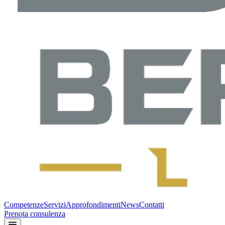
Competenze
Servizi
Approfondimenti
News
Contatti
Prenota consulenza