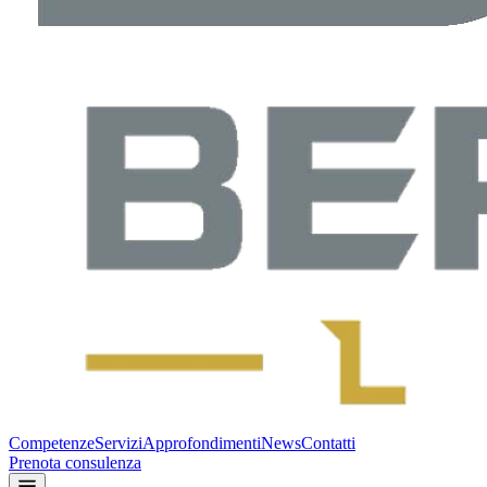
Competenze
Servizi
Approfondimenti
News
Contatti
Prenota consulenza