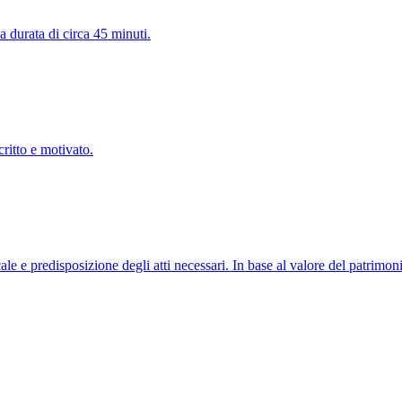
 durata di circa 45 minuti.
ritto e motivato.
le e predisposizione degli atti necessari. In base al valore del patrimoni