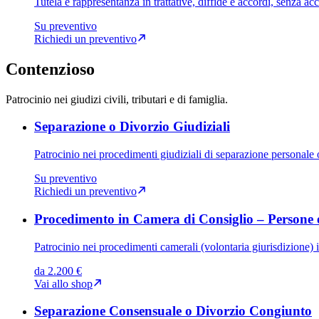
Tutela e rappresentanza in trattative, diffide e accordi, senza acc
Su preventivo
Richiedi un preventivo
Contenzioso
Patrocinio nei giudizi civili, tributari e di famiglia.
Separazione o Divorzio Giudiziali
Patrocinio nei procedimenti giudiziali di separazione personale 
Su preventivo
Richiedi un preventivo
Procedimento in Camera di Consiglio – Persone 
Patrocinio nei procedimenti camerali (volontaria giurisdizione) 
da 2.200 €
Vai allo shop
Separazione Consensuale o Divorzio Congiunto