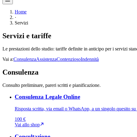
Home
·
Servizi
Servizi e tariffe
Le prestazioni dello studio: tariffe definite in anticipo per i servizi sta
Vai a:
Consulenza
Assistenza
Contenzioso
Indennità
Consulenza
Consulto preliminare, pareri scritti e pianificazione.
Consulenza Legale Online
Risposta scritta, via email o WhatsApp, a un singolo quesito su 
100 €
Vai allo shop
Consultazione