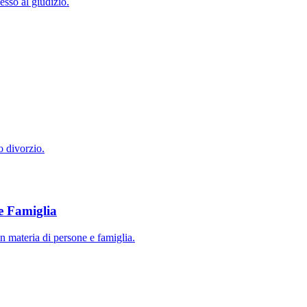
esso al giudizio.
o divorzio.
e Famiglia
in materia di persone e famiglia.