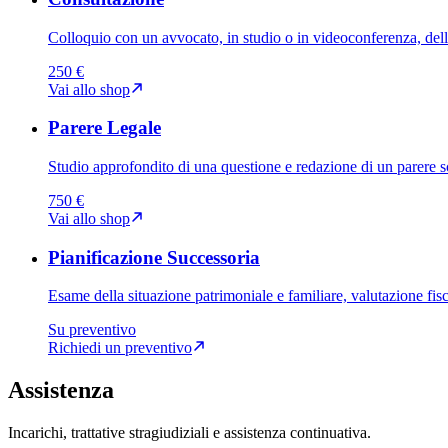
Colloquio con un avvocato, in studio o in videoconferenza, della
250 €
Vai allo shop
Parere Legale
Studio approfondito di una questione e redazione di un parere sc
750 €
Vai allo shop
Pianificazione Successoria
Esame della situazione patrimoniale e familiare, valutazione fisca
Su preventivo
Richiedi un preventivo
Assistenza
Incarichi, trattative stragiudiziali e assistenza continuativa.