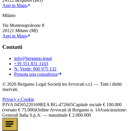
24122
Bergamo
(
BG
)
Apri in Maps
Milano
Via Montenapoleone 8
20121
Milano
(
MI
)
Apri in Maps
Contatti
info@bergamo.legal
+39 351 831 3103
N. Verde:
800 975 132
Prenota una consulenza
©
2026
Bergamo Legal Società tra Avvocati s.r.l.
— Tutti i diritti
riservati.
Privacy e Cookie
P.IVA
04565220169
REA
BG-472665
Capitale sociale
€ 100.000
(versato € 75.000)
Ordine Avvocati di Bergamo n. 14
Assicurazione:
Generali Italia S.p.A. — massimale € 2.000.000