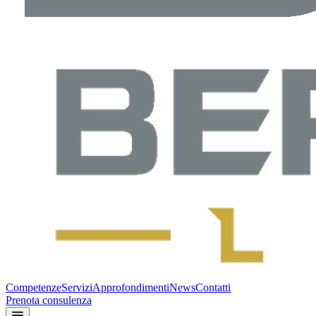
Competenze
Servizi
Approfondimenti
News
Contatti
Prenota consulenza