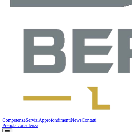
Competenze
Servizi
Approfondimenti
News
Contatti
Prenota consulenza