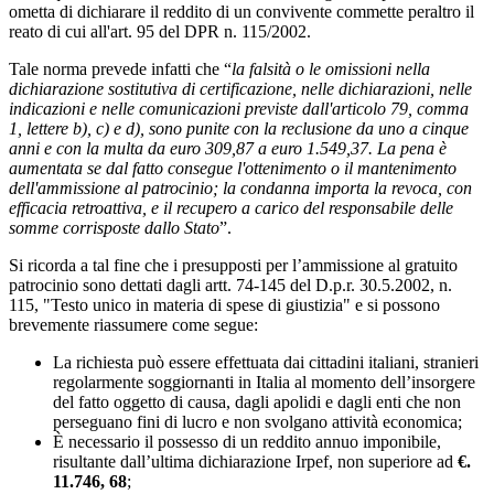
ometta di dichiarare il reddito di un convivente commette peraltro il
reato di cui all'art. 95 del DPR n. 115/2002.
Tale norma prevede infatti che “
la falsità o le omissioni nella
dichiarazione sostitutiva di certificazione, nelle dichiarazioni, nelle
indicazioni e nelle comunicazioni previste dall'articolo 79, comma
1, lettere b), c) e d), sono punite con la reclusione da uno a cinque
anni e con la multa da euro 309,87 a euro 1.549,37. La pena è
aumentata se dal fatto consegue l'ottenimento o il mantenimento
dell'ammissione al patrocinio; la condanna importa la revoca, con
efficacia retroattiva, e il recupero a carico del responsabile delle
somme corrisposte dallo Stato
”.
Si ricorda a tal fine che i presupposti per l’ammissione al gratuito
patrocinio sono dettati dagli artt. 74-145 del D.p.r. 30.5.2002, n.
115, "Testo unico in materia di spese di giustizia" e si possono
brevemente riassumere come segue:
La richiesta può essere effettuata dai cittadini italiani, stranieri
regolarmente soggiornanti in Italia al momento dell’insorgere
del fatto oggetto di causa, dagli apolidi e dagli enti che non
perseguano fini di lucro e non svolgano attività economica;
È necessario il possesso di un reddito annuo imponibile,
risultante dall’ultima dichiarazione Irpef, non superiore ad
€.
11.746, 68
;