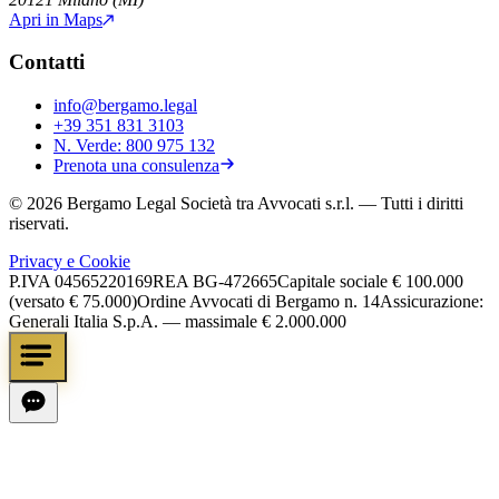
Apri in Maps
Contatti
info@bergamo.legal
+39 351 831 3103
N. Verde:
800 975 132
Prenota una consulenza
©
2026
Bergamo Legal Società tra Avvocati s.r.l.
— Tutti i diritti
riservati.
Privacy e Cookie
P.IVA
04565220169
REA
BG-472665
Capitale sociale
€ 100.000
(versato € 75.000)
Ordine Avvocati di Bergamo n. 14
Assicurazione:
Generali Italia S.p.A. — massimale € 2.000.000