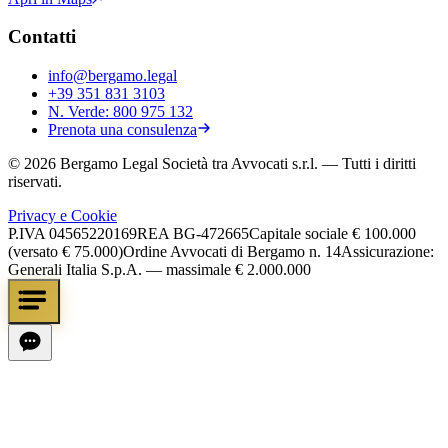
Contatti
info@bergamo.legal
+39 351 831 3103
N. Verde:
800 975 132
Prenota una consulenza
©
2026
Bergamo Legal Società tra Avvocati s.r.l.
— Tutti i diritti
riservati.
Privacy e Cookie
P.IVA
04565220169
REA
BG-472665
Capitale sociale
€ 100.000
(versato € 75.000)
Ordine Avvocati di Bergamo n. 14
Assicurazione:
Generali Italia S.p.A. — massimale € 2.000.000