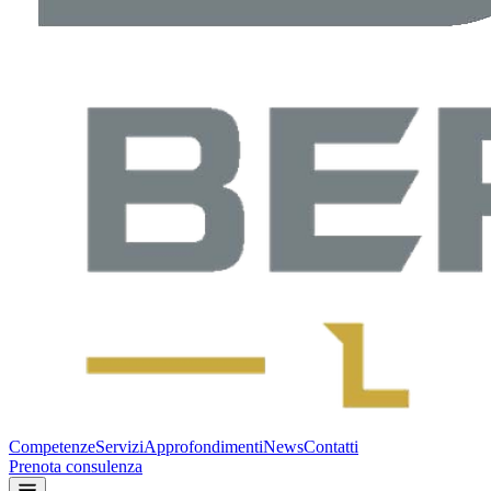
Competenze
Servizi
Approfondimenti
News
Contatti
Prenota consulenza