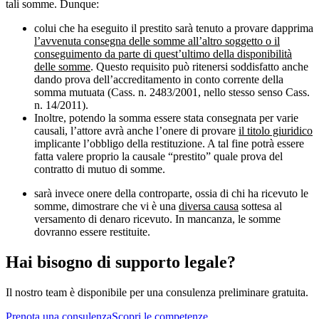
tali somme. Dunque:
colui che ha eseguito il prestito sarà tenuto a provare dapprima
l’avvenuta consegna delle somme all’altro soggetto o il
conseguimento da parte di quest’ultimo della disponibilità
delle somme
. Questo requisito può ritenersi soddisfatto anche
dando prova dell’accreditamento in conto corrente della
somma mutuata (Cass. n. 2483/2001, nello stesso senso Cass.
n. 14/2011).
Inoltre, potendo la somma essere stata consegnata per varie
causali, l’attore avrà anche l’onere di provare
il titolo giuridico
implicante l’obbligo della restituzione. A tal fine potrà essere
fatta valere proprio la causale “prestito” quale prova del
contratto di mutuo di somme.
sarà invece onere della controparte, ossia di chi ha ricevuto le
somme, dimostrare che vi è una
diversa causa
sottesa al
versamento di denaro ricevuto. In mancanza, le somme
dovranno essere restituite.
Hai bisogno di supporto legale?
Il nostro team è disponibile per una consulenza preliminare gratuita.
Prenota una consulenza
Scopri le competenze