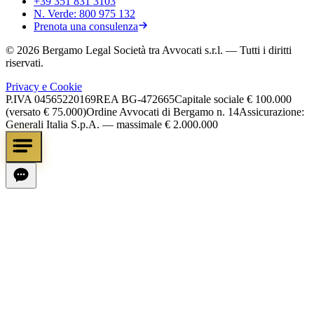
+39 351 831 3103
N. Verde:
800 975 132
Prenota una consulenza
©
2026
Bergamo Legal Società tra Avvocati s.r.l.
— Tutti i diritti
riservati.
Privacy e Cookie
P.IVA
04565220169
REA
BG-472665
Capitale sociale
€ 100.000
(versato € 75.000)
Ordine Avvocati di Bergamo n. 14
Assicurazione:
Generali Italia S.p.A. — massimale € 2.000.000