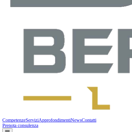
Competenze
Servizi
Approfondimenti
News
Contatti
Prenota consulenza