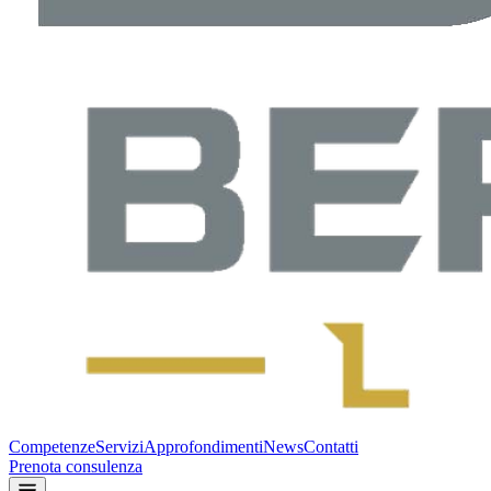
Competenze
Servizi
Approfondimenti
News
Contatti
Prenota consulenza