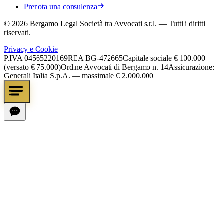
Prenota una consulenza
©
2026
Bergamo Legal Società tra Avvocati s.r.l.
— Tutti i diritti
riservati.
Privacy e Cookie
P.IVA
04565220169
REA
BG-472665
Capitale sociale
€ 100.000
(versato € 75.000)
Ordine Avvocati di Bergamo n. 14
Assicurazione:
Generali Italia S.p.A. — massimale € 2.000.000