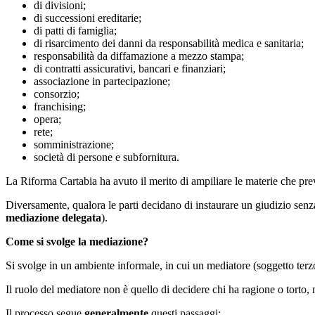
di divisioni;
di successioni ereditarie;
di patti di famiglia;
di risarcimento dei danni da responsabilità medica e sanitaria;
responsabilità da diffamazione a mezzo stampa;
di contratti assicurativi, bancari e finanziari;
associazione in partecipazione;
consorzio;
franchising;
opera;
rete;
somministrazione;
società di persone e subfornitura.
La Riforma Cartabia ha avuto il merito di ampiliare le materie che pr
Diversamente, qualora le parti decidano di instaurare un giudizio senza 
mediazione delegata
).
Come si svolge la mediazione?
Si svolge in un ambiente informale, in cui un mediatore (soggetto terz
Il ruolo del mediatore non è quello di decidere chi ha ragione o torto,
Il processo segue
generalmente
questi passaggi: