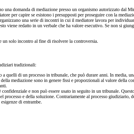
no una domanda di mediazione presso un organismo autorizzato dal Mini
iatore per capire se esistono i presupposti per proseguire con la mediazi
rganizzano una serie di incontri in cui il mediatore lavora per individuar
to viene redatto in un verbale che ha valore esecutivo. Se non si giunge
 un solo incontro al fine di risolvere la controversia.
iziari tradizionali:
o a quelli di un processo in tribunale, che può durare anni. In media, 
della mediazione sono in genere fissi e proporzionali al valore della contr
nti.
confidenziale e non può essere usato in seguito in un tribunale. Questo 
el processo e della soluzione. Contrariamente al processo giudiziario, 
e esigenze di entrambe.