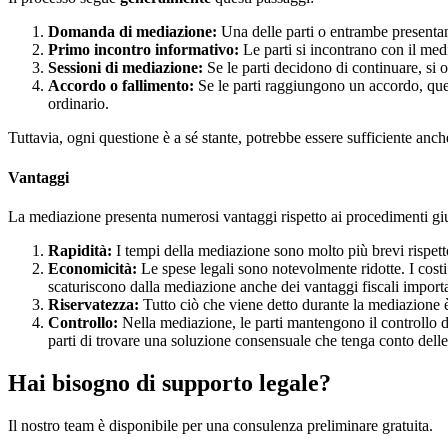
Domanda di mediazione:
Una delle parti o entrambe presenta
Primo incontro informativo:
Le parti si incontrano con il med
Sessioni di mediazione:
Se le parti decidono di continuare, si o
Accordo o fallimento:
Se le parti raggiungono un accordo, ques
ordinario.
Tuttavia, ogni questione è a sé stante, potrebbe essere sufficiente anche
Vantaggi
La mediazione presenta numerosi vantaggi rispetto ai procedimenti giud
Rapidità:
I tempi della mediazione sono molto più brevi rispett
Economicità:
Le spese legali sono notevolmente ridotte. I costi 
scaturiscono dalla mediazione anche dei vantaggi fiscali importa
Riservatezza:
Tutto ciò che viene detto durante la mediazione è 
Controllo:
Nella mediazione, le parti mantengono il controllo d
parti di trovare una soluzione consensuale che tenga conto dell
Hai bisogno di supporto legale?
Il nostro team è disponibile per una consulenza preliminare gratuita.