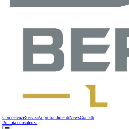
Competenze
Servizi
Approfondimenti
News
Contatti
Prenota consulenza