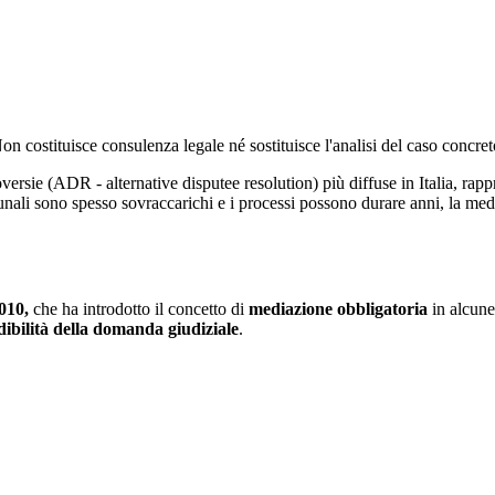
 Non costituisce consulenza legale né sostituisce l'analisi del caso concre
ersie (ADR - alternative disputee resolution) più diffuse in Italia, rapp
tribunali sono spesso sovraccarichi e i processi possono durare anni, la 
010,
che ha introdotto il concetto di
mediazione obbligatoria
in alcune 
dibilità della domanda giudiziale
.