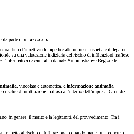
to da parte di un avvocato.
 quanto ha l’obiettivo di impedire alle imprese sospettate di legami
onda su una valutazione indiziaria del rischio di infiltrazioni mafiose,
are l’informativa davanti al Tribunale Amministrativo Regionale
ntimafia
, vincolata e automatica, e
informazione antimafia
o rischio di infiltrazione mafiosa all’interno dell’impresa. Gli indizi
, in genere, il merito e la legittimità del provvedimento. Tra i
ati rispetto al rischio di infiltrazione o quando manca una concreta