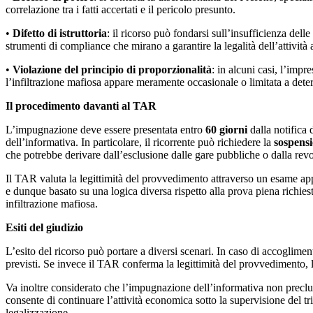
correlazione tra i fatti accertati e il pericolo presunto.
•
Difetto di istruttoria
: il ricorso può fondarsi sull’insufficienza del
strumenti di compliance che mirano a garantire la legalità dell’attività 
•
Violazione del principio di proporzionalità
: in alcuni casi, l’imp
l’infiltrazione mafiosa appare meramente occasionale o limitata a deter
Il procedimento davanti al TAR
L’impugnazione deve essere presentata entro
60 giorni
dalla notifica 
dell’informativa. In particolare, il ricorrente può richiedere la
sospensi
che potrebbe derivare dall’esclusione dalle gare pubbliche o dalla revo
Il TAR valuta la legittimità del provvedimento attraverso un esame ap
e dunque basato su una logica diversa rispetto alla prova piena richies
infiltrazione mafiosa.
Esiti del giudizio
L’esito del ricorso può portare a diversi scenari. In caso di accoglimen
previsti. Se invece il TAR conferma la legittimità del provvedimento, 
Va inoltre considerato che l’impugnazione dell’informativa non preclude
consente di continuare l’attività economica sotto la supervisione del tr
legalizzazione.