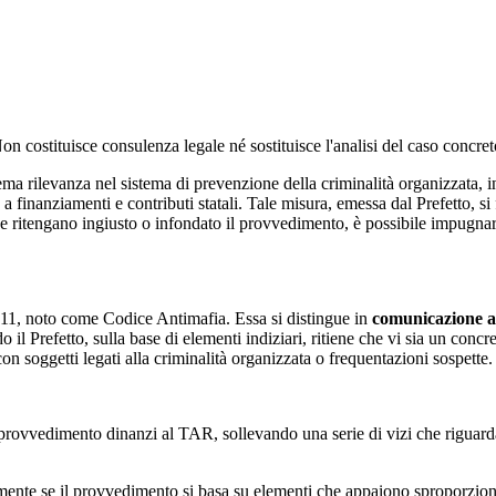
 Non costituisce consulenza legale né sostituisce l'analisi del caso concre
a rilevanza nel sistema di prevenzione della criminalità organizzata, in
finanziamenti e contributi statali. Tale misura, emessa dal Prefetto, si f
che ritengano ingiusto o infondato il provvedimento, è possibile impugn
2011, noto come Codice Antimafia. Essa si distingue in
comunicazione a
l Prefetto, sulla base di elementi indiziari, ritiene che vi sia un concret
con soggetti legati alla criminalità organizzata o frequentazioni sospette.
ovvedimento dinanzi al TAR, sollevando una serie di vizi che riguardano
ialmente se il provvedimento si basa su elementi che appaiono sproporzion