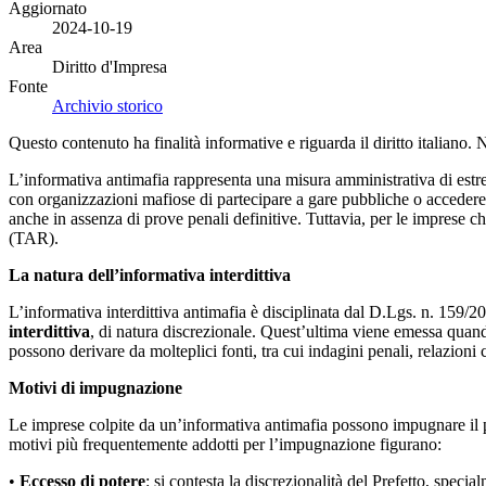
Aggiornato
2024-10-19
Area
Diritto d'Impresa
Fonte
Archivio storico
Questo contenuto ha finalità informative e riguarda il diritto italiano.
L’informativa antimafia rappresenta una misura amministrativa di estrem
con organizzazioni mafiose di partecipare a gare pubbliche o accedere a 
anche in assenza di prove penali definitive. Tuttavia, per le imprese 
(TAR).
La natura dell’informativa interdittiva
L’informativa interdittiva antimafia è disciplinata dal D.Lgs. n. 159/
interdittiva
, di natura discrezionale. Quest’ultima viene emessa quando i
possono derivare da molteplici fonti, tra cui indagini penali, relazioni 
Motivi di impugnazione
Le imprese colpite da un’informativa antimafia possono impugnare il pr
motivi più frequentemente addotti per l’impugnazione figurano:
•
Eccesso di potere
: si contesta la discrezionalità del Prefetto, spec