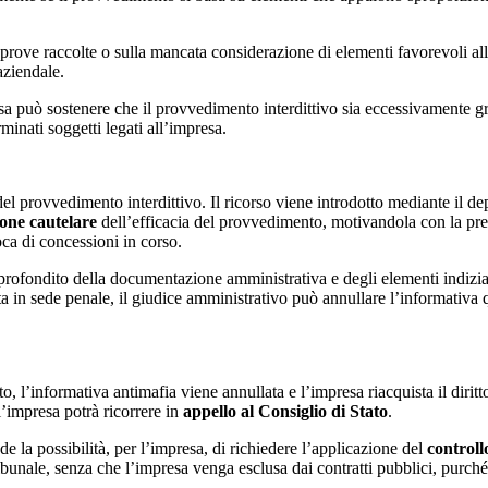
le prove raccolte o sulla mancata considerazione di elementi favorevoli a
aziendale.
resa può sostenere che il provvedimento interdittivo sia eccessivamente gr
minati soggetti legati all’impresa.
del provvedimento interdittivo. Il ricorso viene introdotto mediante il de
one cautelare
dell’efficacia del provvedimento, motivandola con la prese
ca di concessioni in corso.
profondito della documentazione amministrativa e degli elementi indizi
ta in sede penale, il giudice amministrativo può annullare l’informativa
to, l’informativa antimafia viene annullata e l’impresa riacquista il dirit
l’impresa potrà ricorrere in
appello al Consiglio di Stato
.
 la possibilità, per l’impresa, di richiedere l’applicazione del
controll
ibunale, senza che l’impresa venga esclusa dai contratti pubblici, purché