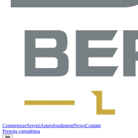
Competenze
Servizi
Approfondimenti
News
Contatti
Prenota consulenza