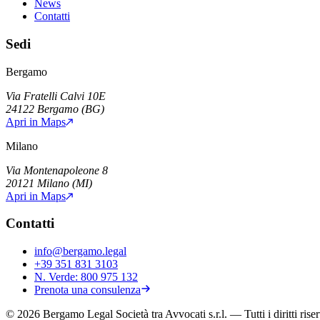
News
Contatti
Sedi
Bergamo
Via Fratelli Calvi 10E
24122
Bergamo
(
BG
)
Apri in Maps
Milano
Via Montenapoleone 8
20121
Milano
(
MI
)
Apri in Maps
Contatti
info@bergamo.legal
+39 351 831 3103
N. Verde:
800 975 132
Prenota una consulenza
©
2026
Bergamo Legal Società tra Avvocati s.r.l.
— Tutti i diritti riser