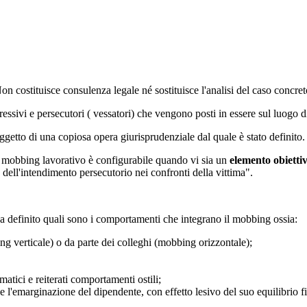
 Non costituisce consulenza legale né sostituisce l'analisi del caso concre
ivi e persecutori ( vessatori) che vengono posti in essere sul luogo di l
etto di una copiosa opera giurisprudenziale dal quale è stato definito.
l mobbing lavorativo è configurabile quando vi sia un
elemento obietti
o
dell'intendimento persecutorio nei confronti della vittima".
a definito quali sono i comportamenti che integrano il mobbing ossia:
g verticale) o da parte dei colleghi (mobbing orizzontale);
atici e reiterati comportamenti ostili;
l'emarginazione del dipendente, con effetto lesivo del suo equilibrio fi