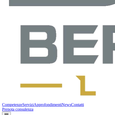
Competenze
Servizi
Approfondimenti
News
Contatti
Prenota consulenza