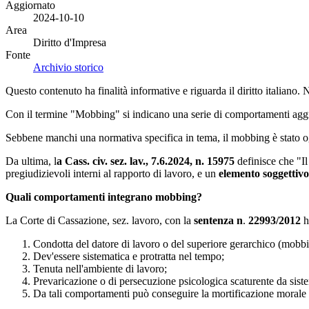
Aggiornato
2024-10-10
Area
Diritto d'Impresa
Fonte
Archivio storico
Questo contenuto ha finalità informative e riguarda il diritto italiano.
Con il termine "Mobbing" si indicano una serie di comportamenti aggress
Sebbene manchi una normativa specifica in tema, il mobbing è stato ogg
Da ultima, l
a Cass. civ. sez. lav., 7.6.2024, n. 15975
definisce che "I
pregiudizievoli interni al rapporto di lavoro, e un
elemento soggettiv
Quali comportamenti integrano mobbing?
La Corte di Cassazione, sez. lavoro, con la
sentenza n
.
22993/2012
h
Condotta del datore di lavoro o del superiore gerarchico (mobbin
Dev'essere sistematica e protratta nel tempo;
Tenuta nell'ambiente di lavoro;
Prevaricazione o di persecuzione psicologica scaturente da sistem
Da tali comportamenti può conseguire la mortificazione morale e 