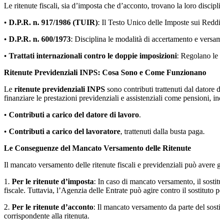
Le ritenute fiscali, sia d’imposta che d’acconto, trovano la loro discipl
•
D.P.R. n. 917/1986 (TUIR)
: Il Testo Unico delle Imposte sui Reddi
•
D.P.R. n. 600/1973
: Disciplina le modalità di accertamento e versame
•
Trattati internazionali contro le doppie imposizioni
: Regolano le 
Ritenute Previdenziali INPS: Cosa Sono e Come Funzionano
Le
ritenute previdenziali INPS
sono contributi trattenuti dal datore 
finanziare le prestazioni previdenziali e assistenziali come pensioni, 
•
Contributi a carico del datore di lavoro
.
•
Contributi a carico del lavoratore
, trattenuti dalla busta paga.
Le Conseguenze del Mancato Versamento delle Ritenute
Il mancato versamento delle ritenute fiscali e previdenziali può avere gr
1.
Per le ritenute d’imposta
: In caso di mancato versamento, il sosti
fiscale. Tuttavia, l’Agenzia delle Entrate può agire contro il sostitut
2.
Per le ritenute d’acconto
: Il mancato versamento da parte del sosti
corrispondente alla ritenuta.