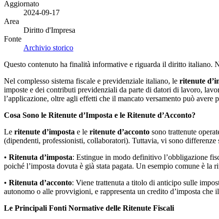
Aggiornato
2024-09-17
Area
Diritto d'Impresa
Fonte
Archivio storico
Questo contenuto ha finalità informative e riguarda il diritto italiano.
Nel complesso sistema fiscale e previdenziale italiano, le
ritenute d’
imposte e dei contributi previdenziali da parte di datori di lavoro, lavo
l’applicazione, oltre agli effetti che il mancato versamento può avere pe
Cosa Sono le Ritenute d’Imposta e le Ritenute d’Acconto?
Le
ritenute d’imposta
e le
ritenute d’acconto
sono trattenute operate
(dipendenti, professionisti, collaboratori). Tuttavia, vi sono differenze s
•
Ritenuta d’imposta
: Estingue in modo definitivo l’obbligazione fisc
poiché l’imposta dovuta è già stata pagata. Un esempio comune è la ri
•
Ritenuta d’acconto
: Viene trattenuta a titolo di anticipo sulle impo
autonomo o alle provvigioni, e rappresenta un credito d’imposta che i
Le Principali Fonti Normative delle Ritenute Fiscali