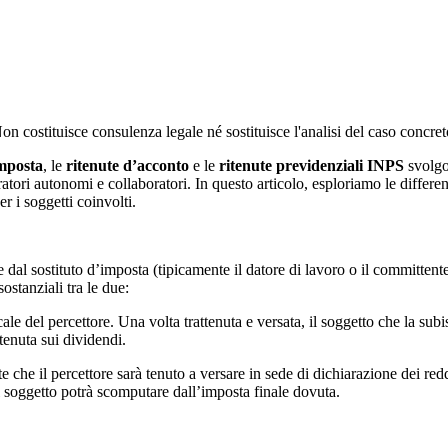
 Non costituisce consulenza legale né sostituisce l'analisi del caso concre
imposta
, le
ritenute d’acconto
e le
ritenute previdenziali INPS
svolgon
ratori autonomi e collaboratori. In questo articolo, esploriamo le differe
r i soggetti coinvolti.
 dal sostituto d’imposta (tipicamente il datore di lavoro o il committente
ostanziali tra le due:
ale del percettore. Una volta trattenuta e versata, il soggetto che la su
tenuta sui dividendi.
ste che il percettore sarà tenuto a versare in sede di dichiarazione dei re
l soggetto potrà scomputare dall’imposta finale dovuta.