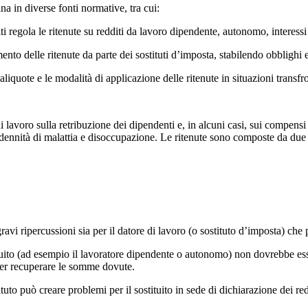
ina in diverse fonti normative, tra cui:
ti regola le ritenute su redditi da lavoro dipendente, autonomo, interessi
nto delle ritenute da parte dei sostituti d’imposta, stabilendo obblighi e
aliquote e le modalità di applicazione delle ritenute in situazioni transfron
di lavoro sulla retribuzione dei dipendenti e, in alcuni casi, sui compens
indennità di malattia e disoccupazione. Le ritenute sono composte da due 
avi ripercussioni sia per il datore di lavoro (o sostituto d’imposta) che p
tuito (ad esempio il lavoratore dipendente o autonomo) non dovrebbe esse
o per recuperare le somme dovute.
tuto può creare problemi per il sostituito in sede di dichiarazione dei r