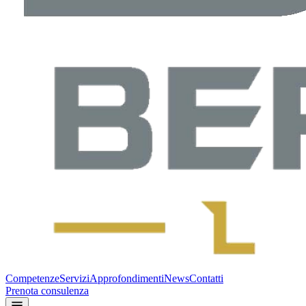
Competenze
Servizi
Approfondimenti
News
Contatti
Prenota consulenza