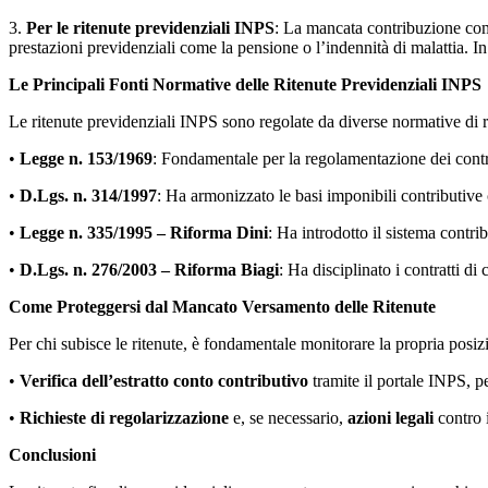
3.
Per le ritenute previdenziali INPS
: La mancata contribuzione comp
prestazioni previdenziali come la pensione o l’indennità di malattia. In
Le Principali Fonti Normative delle Ritenute Previdenziali INPS
Le ritenute previdenziali INPS sono regolate da diverse normative di ri
•
Legge n. 153/1969
: Fondamentale per la regolamentazione dei contri
•
D.Lgs. n. 314/1997
: Ha armonizzato le basi imponibili contributive c
•
Legge n. 335/1995 – Riforma Dini
: Ha introdotto il sistema contri
•
D.Lgs. n. 276/2003 – Riforma Biagi
: Ha disciplinato i contratti d
Come Proteggersi dal Mancato Versamento delle Ritenute
Per chi subisce le ritenute, è fondamentale monitorare la propria posizi
•
Verifica dell’estratto conto contributivo
tramite il portale INPS, pe
•
Richieste di regolarizzazione
e, se necessario,
azioni legali
contro i
Conclusioni