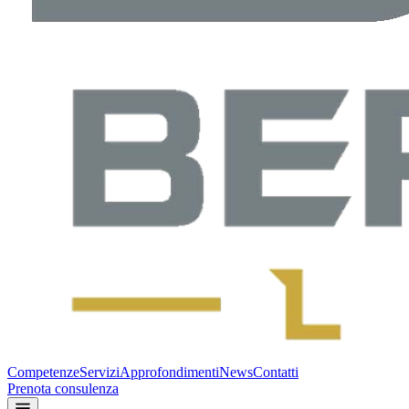
Competenze
Servizi
Approfondimenti
News
Contatti
Prenota consulenza