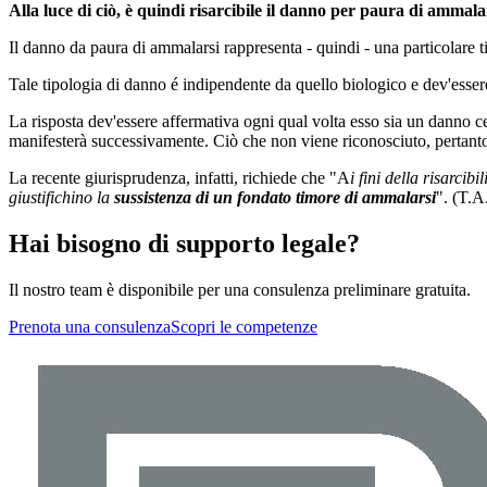
Alla luce di ciò, è quindi risarcibile il danno per paura di ammala
Il danno da paura di ammalarsi rappresenta - quindi - una particolare t
Tale tipologia di danno é indipendente da quello biologico e dev'essere 
La risposta dev'essere affermativa ogni qual volta esso sia un danno cer
manifesterà successivamente. Ciò che non viene riconosciuto, pertanto,
La recente giurisprudenza, infatti, richiede che "A
i fini della risarci
giustifichino la
sussistenza di un fondato timore di ammalarsi
". (T.A
Hai bisogno di supporto legale?
Il nostro team è disponibile per una consulenza preliminare gratuita.
Prenota una consulenza
Scopri le competenze