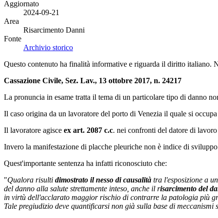
Aggiornato
2024-09-21
Area
Risarcimento Danni
Fonte
Archivio storico
Questo contenuto ha finalità informative e riguarda il diritto italiano.
Cassazione Civile, Sez. Lav., 13 ottobre 2017, n. 24217
La pronuncia in esame tratta il tema di un particolare tipo di danno n
Il caso origina da un lavoratore del porto di Venezia il quale si occupa
Il lavoratore agisce
ex art. 2087 c.c
. nei confronti del datore di lavor
Invero la manifestazione di placche pleuriche non è indice di sviluppo
Quest'importante sentenza ha infatti riconosciuto che:
"
Qualora risulti
dimostrato il nesso di causalità
tra l'esposizione a u
del danno alla salute strettamente inteso, anche il r
isarcimento del da
in virtù dell'acclarato maggior rischio di contrarre la patologia più g
Tale pregiudizio deve quantificarsi non già sulla base di meccanismi s