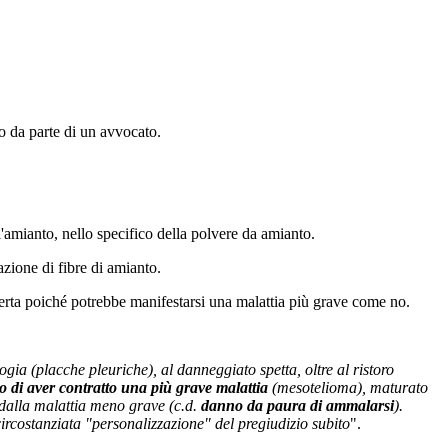
to da parte di un avvocato.
ll'amianto, nello specifico della polvere da amianto.
azione di fibre di amianto.
ncerta poiché potrebbe manifestarsi una malattia più grave come no.
ogia (placche pleuriche), al danneggiato spetta, oltre al ristoro
o di aver contratto una più grave malattia
(mesotelioma), maturato
i dalla malattia meno grave (c.d.
danno da paura di ammalarsi
).
circostanziata "personalizzazione" del pregiudizio subito
".