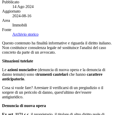
Pubblicato
14 Ago 2024
Aggiornato
2024-08-16
Area
Immobili
Fonte
Archivio storico
Questo contenuto ha finalità informative e riguarda il diritto italiano.
Non costituisce consulenza legale né sostituisce l'analisi del caso
concreto da parte di un avvocato.
Situazioni tutelate
Le
azioni nunciative
(denuncia di nuova opera e la denuncia di
danno temuto) sono s
trumenti cautelari
che hanno
carattere
anticipatorio
.
Cosa si vuole fare? Arrestare il verificarsi di un pregiudizio o il
sorgere di un pericolo di danno, quest'ultimo dev'essere
antigiuridico.
Denuncia di nuova opera
Ex art. 1171 c.c.
il proprietario, il titolare di altro diritto reale di