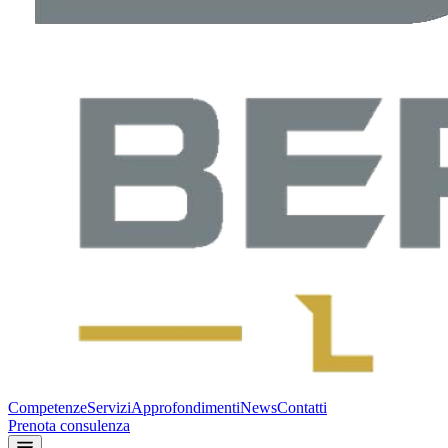
Competenze
Servizi
Approfondimenti
News
Contatti
Prenota consulenza