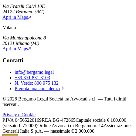
Via Fratelli Calvi 10E
24122
Bergamo
(
BG
)
Apri in Maps
Milano
Via Montenapoleone 8
20121
Milano
(
MI
)
Apri in Maps
Contatti
info@bergamo.legal
+39 351 831 3103
N. Verde:
800 975 132
Prenota una consulenza
©
2026
Bergamo Legal Società tra Avvocati s.r.l.
— Tutti i diritti
riservati.
Privacy e Cookie
P.IVA
04565220169
REA
BG-472665
Capitale sociale
€ 100.000
(versato € 75.000)
Ordine Avvocati di Bergamo n. 14
Assicurazione:
Generali Italia S.p.A. — massimale € 2.000.000