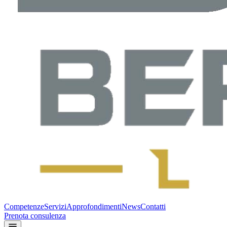
Competenze
Servizi
Approfondimenti
News
Contatti
Prenota consulenza