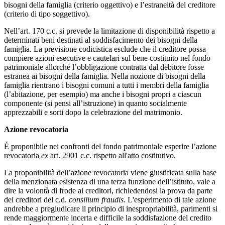
bisogni della famiglia (criterio oggettivo) e l’estraneità del creditore
(criterio di tipo soggettivo).
Nell’art. 170 c.c. si prevede la limitazione di disponibilità rispetto a
determinati beni destinati al soddisfacimento dei bisogni della
famiglia. La previsione codicistica esclude che il creditore possa
compiere azioni esecutive e cautelari sul bene costituito nel fondo
patrimoniale allorché l’obbligazione contratta dal debitore fosse
estranea ai bisogni della famiglia. Nella nozione di bisogni della
famiglia rientrano i bisogni comuni a tutti i membri della famiglia
(l’abitazione, per esempio) ma anche i bisogni propri a ciascun
componente (si pensi all’istruzione) in quanto socialmente
apprezzabili e sorti dopo la celebrazione del matrimonio.
Azione revocatoria
È proponibile nei confronti del fondo patrimoniale esperire l’azione
revocatoria
ex
art. 2901 c.c. rispetto all'atto costitutivo.
La proponibilità dell’azione revocatoria viene giustificata sulla base
della menzionata esistenza di una terza funzione dell’istituto, vale a
dire la volontà di frode ai creditori, richiedendosi la prova da parte
dei creditori del c.d.
consilium fraudis
. L'esperimento di tale azione
andrebbe a pregiudicare il principio di inespropriabilità, parimenti si
rende maggiormente incerta e difficile la soddisfazione del credito