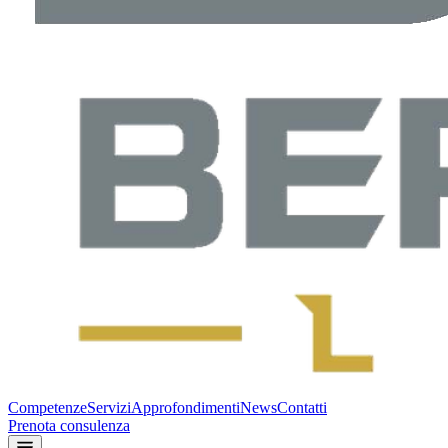
Competenze
Servizi
Approfondimenti
News
Contatti
Prenota consulenza