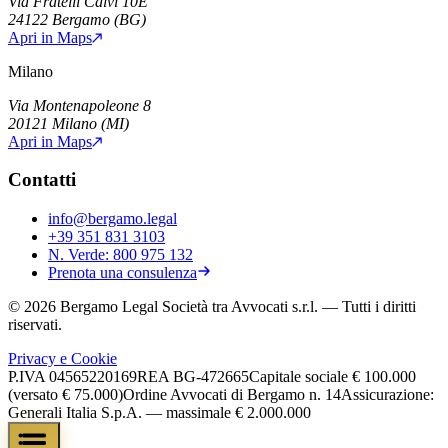
Via Fratelli Calvi 10E
24122
Bergamo
(
BG
)
Apri in Maps
Milano
Via Montenapoleone 8
20121
Milano
(
MI
)
Apri in Maps
Contatti
info@bergamo.legal
+39 351 831 3103
N. Verde:
800 975 132
Prenota una consulenza
©
2026
Bergamo Legal Società tra Avvocati s.r.l.
— Tutti i diritti
riservati.
Privacy e Cookie
P.IVA
04565220169
REA
BG-472665
Capitale sociale
€ 100.000
(versato € 75.000)
Ordine Avvocati di Bergamo n. 14
Assicurazione:
Generali Italia S.p.A. — massimale € 2.000.000