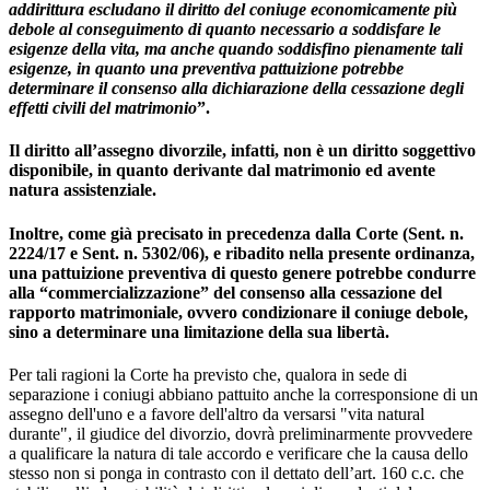
addirittura escludano il diritto del coniuge economicamente più
debole al conseguimento di quanto necessario a soddisfare le
esigenze della vita, ma anche quando soddisfino pienamente tali
esigenze, in quanto una preventiva pattuizione potrebbe
determinare il consenso alla dichiarazione della cessazione degli
effetti civili del matrimonio
”.
Il diritto all’assegno divorzile, infatti, non è un diritto soggettivo
disponibile, in quanto derivante dal matrimonio ed avente
natura assistenziale.
Inoltre, come già precisato in precedenza dalla Corte (Sent. n.
2224/17 e Sent. n. 5302/06), e ribadito nella presente ordinanza,
una pattuizione preventiva di questo genere potrebbe condurre
alla “commercializzazione” del consenso alla cessazione del
rapporto matrimoniale, ovvero condizionare il coniuge debole,
sino a determinare una limitazione della sua libertà.
Per tali ragioni la Corte ha previsto che, qualora in sede di
separazione i coniugi abbiano pattuito anche la corresponsione di un
assegno dell'uno e a favore dell'altro da versarsi "vita natural
durante", il giudice del divorzio, dovrà preliminarmente provvedere
a qualificare la natura di tale accordo e verificare che la causa dello
stesso non si ponga in contrasto con il dettato dell’art. 160 c.c. che