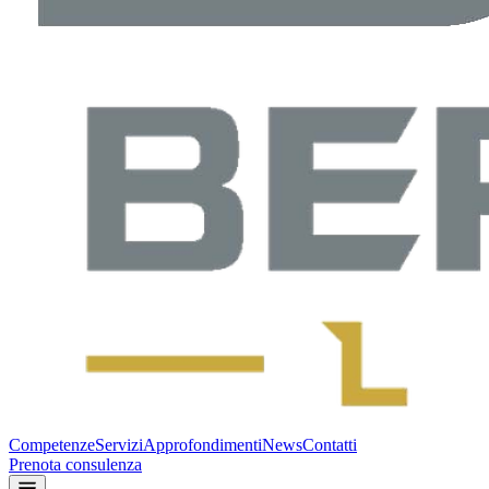
Competenze
Servizi
Approfondimenti
News
Contatti
Prenota consulenza