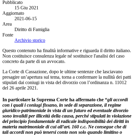
Pubblicato
15 Giu 2021
Aggiornato
2021-06-15
Area
Diritto di Famiglia
Fonte
Archivio storico
Questo contenuto ha finalità informative e riguarda il diritto italiano.
Non costituisce consulenza legale né sostituisce l'analisi del caso
concreto da parte di un avvocato.
La Corte di Cassazione, dopo le ultime sentenze che lasciavano
presagire un’apertura sul tema, torna a confermare la nullità dei patti
stipulati dai coniugi in vista del divorzio con l’ordinanza n. 11012
del 26 aprile 2021.
In particolare la Suprema Corte ha affermato che “
gli accordi
con i quali i coniugi fissano, in sede di separazione, il regime
giuridico-patrimoniale in vista di un futuro ed eventuale divorzio
sono invalidi per illiceità della causa, perché stipulati in violazione
del principio fondamentale di radicale indisponibilità dei diritti in
materia matrimoniale di cui all’art. 160 c.c. Ne consegue che di
tali accordi non può tenersi conto non solo quando limitino o