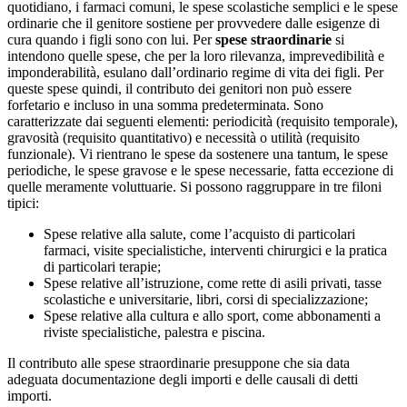
quotidiano, i farmaci comuni, le spese scolastiche semplici e le spese
ordinarie che il genitore sostiene per provvedere dalle esigenze di
cura quando i figli sono con lui.
Per
spese straordinarie
si
intendono quelle spese, che per la loro rilevanza, imprevedibilità e
imponderabilità, esulano dall’ordinario regime di vita dei figli. Per
queste spese quindi, il contributo dei genitori non può essere
forfetario e incluso in una somma predeterminata.
Sono
caratterizzate dai seguenti elementi: periodicità (requisito temporale),
gravosità (requisito quantitativo) e necessità o utilità (requisito
funzionale).
Vi rientrano le spese da sostenere una tantum, le spese
periodiche, le spese gravose e le spese necessarie, fatta eccezione di
quelle meramente voluttuarie. Si possono raggruppare in tre filoni
tipici:
Spese relative alla salute, come l’acquisto di particolari
farmaci, visite specialistiche, interventi chirurgici e la pratica
di particolari terapie;
Spese relative all’istruzione, come rette di asili privati, tasse
scolastiche e universitarie, libri, corsi di specializzazione;
Spese relative alla cultura e allo sport, come abbonamenti a
riviste specialistiche, palestra e piscina.
Il contributo alle spese straordinarie presuppone che sia data
adeguata documentazione degli importi e delle causali di detti
importi.