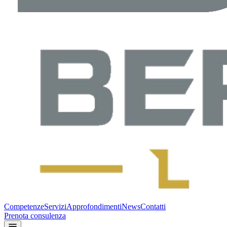
Competenze
Servizi
Approfondimenti
News
Contatti
Prenota consulenza