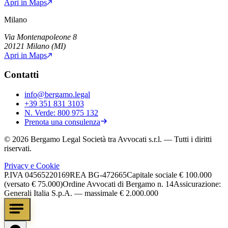
Apri in Maps
Milano
Via Montenapoleone 8
20121
Milano
(
MI
)
Apri in Maps
Contatti
info@bergamo.legal
+39 351 831 3103
N. Verde:
800 975 132
Prenota una consulenza
©
2026
Bergamo Legal Società tra Avvocati s.r.l.
— Tutti i diritti
riservati.
Privacy e Cookie
P.IVA
04565220169
REA
BG-472665
Capitale sociale
€ 100.000
(versato € 75.000)
Ordine Avvocati di Bergamo n. 14
Assicurazione:
Generali Italia S.p.A. — massimale € 2.000.000