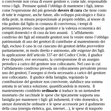
o convivente non cessa di essere genitore e, come tale, responsabile
verso i figli.
Permane quindi l’obbligo di mantenere i figli, inteso
come l'espressione del più generale
dovere di cura
che tiene conto
di tutte le esigenze, anche future, allo sviluppo psicologico e fisico
della prole, in misura proporzionale al proprio reddito, al tenore di
vita goduto dal figlio in costanza di convivenza, i tempi di
permanenza presso ciascun genitore e la valenza economica dei
compiti domestici e di cura da loro assunti.
L’affidamento
condiviso dei figli ad entrambi genitori non fa venire meno l’obbligo
patrimoniale di uno dei genitori di contribuire al mantenimento dei
figli, escluso il caso in cui ciascuno dei genitori debba provvedere
paritariamente, in modo diretto e autonomo, alle esigenze dei figli.
In applicazione dell’articolo 337-
ter
del Codice Civile, il giudice
deve disporre, ove necessario, la corresponsione di un assegno
periodico a carico del genitore non collocatario.
Nel caso in cui
l’affidamento condiviso preveda un collocamento prevalente presso
uno dei genitori, l’assegno si rivela necessario a carico del genitore
non collocatario.
Il giudice della famiglia, regolando la
contribuzione del genitore non convivente, stabilisce una somma
astratta in un’unica soluzione, quantificandola in moneta.
Il
mantenimento cosiddetto
ordinario
si traduce in un
tantundem
monetario che racchiude le spese che tipicamente sopporta una
famiglia per mantenere i figli: gli indumenti, il vitto domestico, le
utenze domestiche ordinarie e le spese accessorie per il godimento
della casa (energia elettrica, gas, internet…), le spese di trasporto