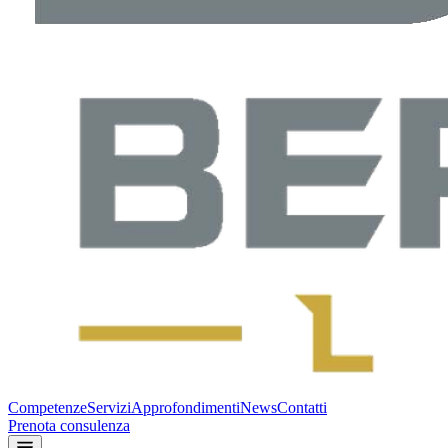
Competenze
Servizi
Approfondimenti
News
Contatti
Prenota consulenza