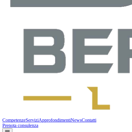
Competenze
Servizi
Approfondimenti
News
Contatti
Prenota consulenza