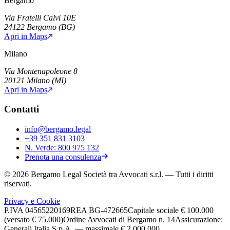
Bergamo
Via Fratelli Calvi 10E
24122
Bergamo
(
BG
)
Apri in Maps
Milano
Via Montenapoleone 8
20121
Milano
(
MI
)
Apri in Maps
Contatti
info@bergamo.legal
+39 351 831 3103
N. Verde:
800 975 132
Prenota una consulenza
©
2026
Bergamo Legal Società tra Avvocati s.r.l.
— Tutti i diritti
riservati.
Privacy e Cookie
P.IVA
04565220169
REA
BG-472665
Capitale sociale
€ 100.000
(versato € 75.000)
Ordine Avvocati di Bergamo n. 14
Assicurazione:
Generali Italia S.p.A. — massimale € 2.000.000