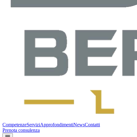
Competenze
Servizi
Approfondimenti
News
Contatti
Prenota consulenza