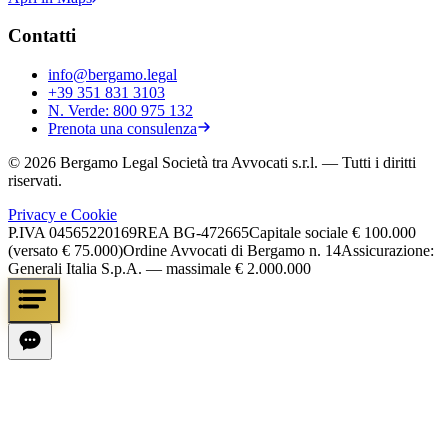
Contatti
info@bergamo.legal
+39 351 831 3103
N. Verde:
800 975 132
Prenota una consulenza
©
2026
Bergamo Legal Società tra Avvocati s.r.l.
— Tutti i diritti
riservati.
Privacy e Cookie
P.IVA
04565220169
REA
BG-472665
Capitale sociale
€ 100.000
(versato € 75.000)
Ordine Avvocati di Bergamo n. 14
Assicurazione:
Generali Italia S.p.A. — massimale € 2.000.000