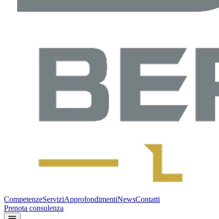
Competenze
Servizi
Approfondimenti
News
Contatti
Prenota consulenza