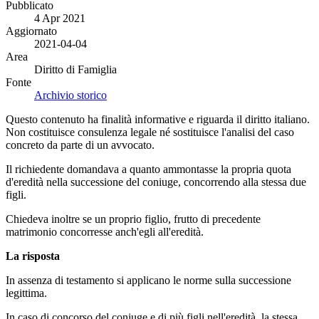
Pubblicato
4 Apr 2021
Aggiornato
2021-04-04
Area
Diritto di Famiglia
Fonte
Archivio storico
Questo contenuto ha finalità informative e riguarda il diritto italiano.
Non costituisce consulenza legale né sostituisce l'analisi del caso
concreto da parte di un avvocato.
Il richiedente domandava a quanto ammontasse la propria quota
d'eredità nella successione del coniuge, concorrendo alla stessa due
figli.
Chiedeva inoltre se un proprio figlio, frutto di precedente
matrimonio concorresse anch'egli all'eredità.
La risposta
In assenza di testamento si applicano le norme sulla successione
legittima.
In caso di concorso del coniuge e di più figli nell'eredità, la stessa