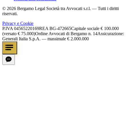
©
2026
Bergamo Legal Società tra Avvocati s.r.l.
— Tutti i diritti
riservati.
Privacy e Cookie
P.IVA
04565220169
REA
BG-472665
Capitale sociale
€ 100.000
(versato € 75.000)
Ordine Avvocati di Bergamo n. 14
Assicurazione:
Generali Italia S.p.A. — massimale € 2.000.000