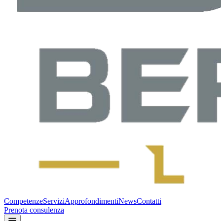
Competenze
Servizi
Approfondimenti
News
Contatti
Prenota consulenza