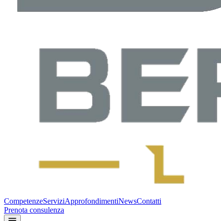
Competenze
Servizi
Approfondimenti
News
Contatti
Prenota consulenza