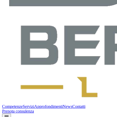
Competenze
Servizi
Approfondimenti
News
Contatti
Prenota consulenza