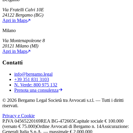
Via Fratelli Calvi 10E
24122
Bergamo
(
BG
)
Apri in Maps
Milano
Via Montenapoleone 8
20121
Milano
(
MI
)
Apri in Maps
Contatti
info@bergamo.legal
+39 351 831 3103
N. Verde:
800 975 132
Prenota una consulenza
©
2026
Bergamo Legal Società tra Avvocati s.r.l.
— Tutti i diritti
riservati.
Privacy e Cookie
P.IVA
04565220169
REA
BG-472665
Capitale sociale
€ 100.000
(versato € 75.000)
Ordine Avvocati di Bergamo n. 14
Assicurazione:
Generali Italia S.p.A. — massimale € 2.000.000