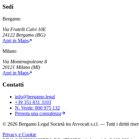
Sedi
Bergamo
Via Fratelli Calvi 10E
24122
Bergamo
(
BG
)
Apri in Maps
Milano
Via Montenapoleone 8
20121
Milano
(
MI
)
Apri in Maps
Contatti
info@bergamo.legal
+39 351 831 3103
N. Verde:
800 975 132
Prenota una consulenza
©
2026
Bergamo Legal Società tra Avvocati s.r.l.
— Tutti i diritti riser
Privacy e Cookie