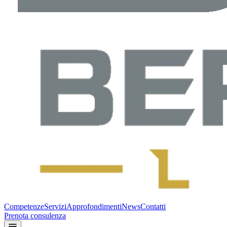
Competenze
Servizi
Approfondimenti
News
Contatti
Prenota consulenza