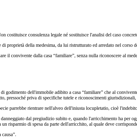
 Non costituisce consulenza legale né sostituisce l'analisi del caso concre
 di proprietà della medesima, da lui ristrutturato ed arredato nel corso 
anare il convivente dalla casa “familiare”, senza nulla riconoscere al mede
le di godimento dell'immobile adibito a casa “familiare” che al convivente
to, pressoché priva di specifiche tutele e riconoscimenti giurisdizionali,
cie parrebbe rientrare nell'alveo dell'iniusta locupletatio, cioè l'indebito
il danneggiato dal pregiudizio subito e, quando l'arricchimento ha per ogg
 un risparmio di spesa da parte dell'arricchito, al quale deve corrispon
a causa”.