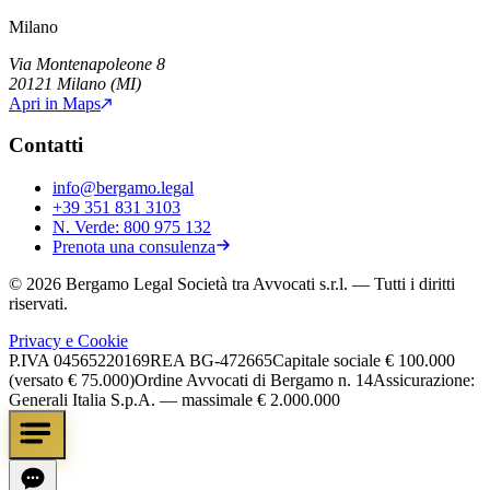
Milano
Via Montenapoleone 8
20121
Milano
(
MI
)
Apri in Maps
Contatti
info@bergamo.legal
+39 351 831 3103
N. Verde:
800 975 132
Prenota una consulenza
©
2026
Bergamo Legal Società tra Avvocati s.r.l.
— Tutti i diritti
riservati.
Privacy e Cookie
P.IVA
04565220169
REA
BG-472665
Capitale sociale
€ 100.000
(versato € 75.000)
Ordine Avvocati di Bergamo n. 14
Assicurazione:
Generali Italia S.p.A. — massimale € 2.000.000