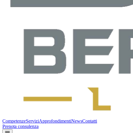
Competenze
Servizi
Approfondimenti
News
Contatti
Prenota consulenza