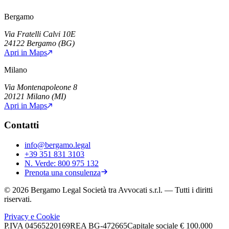
Bergamo
Via Fratelli Calvi 10E
24122
Bergamo
(
BG
)
Apri in Maps
Milano
Via Montenapoleone 8
20121
Milano
(
MI
)
Apri in Maps
Contatti
info@bergamo.legal
+39 351 831 3103
N. Verde:
800 975 132
Prenota una consulenza
©
2026
Bergamo Legal Società tra Avvocati s.r.l.
— Tutti i diritti
riservati.
Privacy e Cookie
P.IVA
04565220169
REA
BG-472665
Capitale sociale
€ 100.000