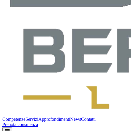
Competenze
Servizi
Approfondimenti
News
Contatti
Prenota consulenza