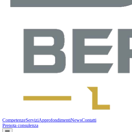
Competenze
Servizi
Approfondimenti
News
Contatti
Prenota consulenza