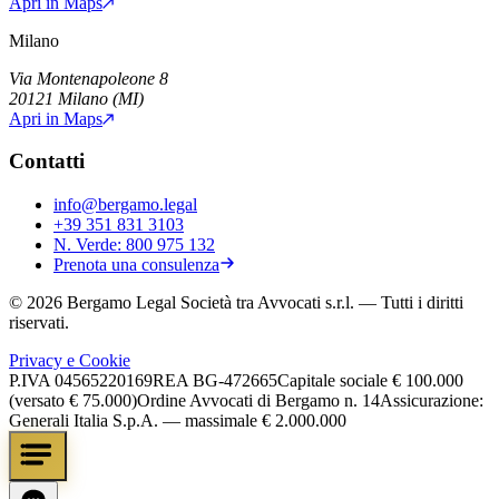
Apri in Maps
Milano
Via Montenapoleone 8
20121
Milano
(
MI
)
Apri in Maps
Contatti
info@bergamo.legal
+39 351 831 3103
N. Verde:
800 975 132
Prenota una consulenza
©
2026
Bergamo Legal Società tra Avvocati s.r.l.
— Tutti i diritti
riservati.
Privacy e Cookie
P.IVA
04565220169
REA
BG-472665
Capitale sociale
€ 100.000
(versato € 75.000)
Ordine Avvocati di Bergamo n. 14
Assicurazione:
Generali Italia S.p.A. — massimale € 2.000.000