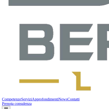
Competenze
Servizi
Approfondimenti
News
Contatti
Prenota consulenza