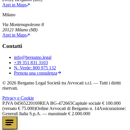
Apri in Maps
Milano
Via Montenapoleone 8
20121
Milano
(
MI
)
Apri in Maps
Contatti
info@bergamo.legal
+39 351 831 3103
N. Verde:
800 975 132
Prenota una consulenza
©
2026
Bergamo Legal Società tra Avvocati s.r.l.
— Tutti i diritti
riservati.
Privacy e Cookie
P.IVA
04565220169
REA
BG-472665
Capitale sociale
€ 100.000
(versato € 75.000)
Ordine Avvocati di Bergamo n. 14
Assicurazione:
Generali Italia S.p.A. — massimale € 2.000.000