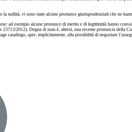
o la nullità, vi sono state alcune pronunce giurisprudenziali che ne hann
 intese: ad esempio alcune pronunce di merito e di legittimità hanno conv
one 23713/2012). Degna di nota è, altresì, una recente pronuncia della Ca
ge casalingo, apre, implicitamente, alla possibilità di negoziare l’asse