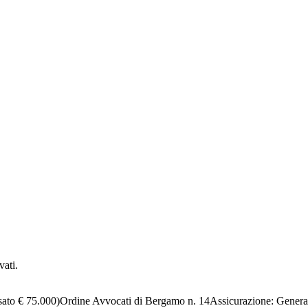
vati.
sato € 75.000)
Ordine Avvocati di Bergamo n. 14
Assicurazione:
Genera