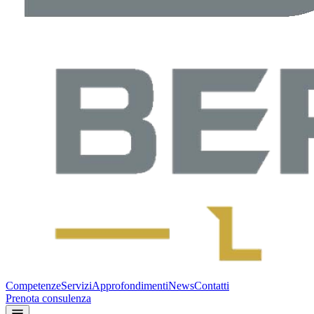
Competenze
Servizi
Approfondimenti
News
Contatti
Prenota consulenza