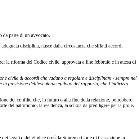
to da parte di un avvocato.
adeguata disciplina, nasce dalla circostanza che siffatti accordi
er la riforma del Codice civile, approvata a fine febbraio e in attesa di
ione civile di accordi che vadano a regolare e disciplinare - sempre nel
 in previsione dell’eventuale epilogo del rapporto, che l’indirizzo
one dei conflitti che, in futuro o alla fine della relazione, potrebbero
orte del patrimonio, la residenza, la scuola da prediligere per la prole,
 dei legali e del giudice (così la Suprema Corte di Cassazione, n.