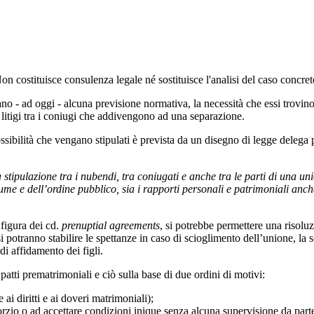
 Non costituisce consulenza legale né sostituisce l'analisi del caso concre
 - ad oggi - alcuna previsione normativa, la necessità che essi trovino 
e litigi tra i coniugi che addivengono ad una separazione.
sibilità che vengano stipulati è prevista da un disegno di legge delega p
a stipulazione tra i nubendi, tra coniugati e anche tra le parti di una un
ume e dell’ordine pubblico, sia i rapporti personali e patrimoniali anche
 figura dei cd.
prenuptial
agreements
, si potrebbe permettere una risoluzi
i potranno stabilire le spettanze in caso di scioglimento dell’unione, la s
i affidamento dei figli.
patti prematrimoniali e ciò sulla base di due ordini di motivi:
 ai diritti e ai doveri matrimoniali);
orzio o ad accettare condizioni inique senza alcuna supervisione da parte