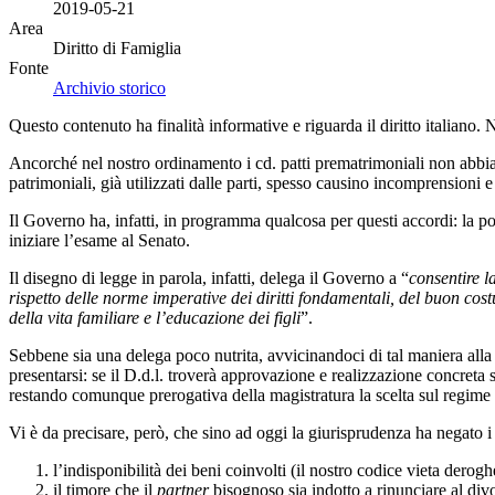
2019-05-21
Area
Diritto di Famiglia
Fonte
Archivio storico
Questo contenuto ha finalità informative e riguarda il diritto italiano.
Ancorché nel nostro ordinamento i cd. patti prematrimoniali non abbiano
patrimoniali, già utilizzati dalle parti, spesso causino incomprensioni 
Il Governo ha, infatti, in programma qualcosa per questi accordi: la pos
iniziare l’esame al Senato.
Il disegno di legge in parola, infatti, delega il Governo a “
consentire l
rispetto delle norme imperative dei diritti fondamentali, del buon cost
della vita familiare e l’educazione dei figli
”.
Sebbene sia una delega poco nutrita, avvicinandoci di tal maniera alla
presentarsi: se il D.d.l. troverà approvazione e realizzazione concreta s
restando comunque prerogativa della magistratura la scelta sul regime d
Vi è da precisare, però, che sino ad oggi la giurisprudenza ha negato i 
l’indisponibilità dei beni coinvolti (il nostro codice vieta deroghe
il timore che il
partner
bisognoso sia indotto a rinunciare al div