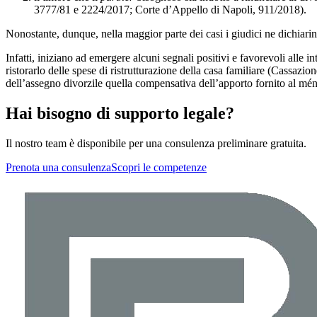
3777/81 e 2224/2017; Corte d’Appello di Napoli, 911/2018).
Nonostante, dunque, nella maggior parte dei casi i giudici ne dichiarin
Infatti, iniziano ad emergere alcuni segnali positivi e favorevoli alle
ristorarlo delle spese di ristrutturazione della casa familiare (Cassazi
dell’assegno divorzile quella compensativa dell’apporto fornito al ména
Hai bisogno di supporto legale?
Il nostro team è disponibile per una consulenza preliminare gratuita.
Prenota una consulenza
Scopri le competenze