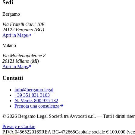
Sedi
Bergamo
Via Fratelli Calvi 10E
24122
Bergamo
(
BG
)
Apri in Maps
Milano
Via Montenapoleone 8
20121
Milano
(
MI
)
Apri in Maps
Contatti
info@bergamo.legal
+39 351 831 3103
N. Verde:
800 975 132
Prenota una consulenza
©
2026
Bergamo Legal Società tra Avvocati s.r.l.
— Tutti i diritti riser
Privacy e Cookie
P.IVA
04565220169
REA
BG-472665
Capitale sociale
€ 100.000 (ver