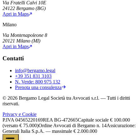
Via Fratelli Calvi 10E
24122
Bergamo
(
BG
)
Apri in Maps
Milano
Via Montenapoleone 8
20121
Milano
(
MI
)
Apri in Maps
Contatti
info@bergamo.legal
+39 351 831 3103
N. Verde:
800 975 132
Prenota una consulenza
©
2026
Bergamo Legal Società tra Avvocati s.r.l.
— Tutti i diritti
riservati.
Privacy e Cookie
P.IVA
04565220169
REA
BG-472665
Capitale sociale
€ 100.000
(versato € 75.000)
Ordine Avvocati di Bergamo n. 14
Assicurazione:
Generali Italia S.p.A. — massimale € 2.000.000