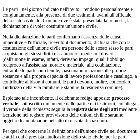
Le parti - nel giorno indicato nell'invito - rendono personalmente e
congiuntamente, alla presenza di due testimoni, avanti all'ufficiale
dello stato civile del Comune ove è stata presentata la richiesta, la
dichiarazione di voler costituire un'unione civile.
Nella dichiarazione le parti confermano l'assenza delle cause
impeditive e l'ufficiale, ricevuto il documento, dichiara che con la
costituzione dell'unione civile tra persone dello stesso sesso le parti
acquistano gli stessi diritti e assumono i medesimi doveri
(dall'unione in esame, infatti, derivano impegni quali l’obbligo
reciproco all'assistenza morale e materiale, alla coabitazione,
entrambe le parti sono tenute, ciascuna in relazione alle proprie
sostanze e alla propria capacità di lavoro professionale e casalingo, a
contribuire ai bisogni comuni, le parti devono, inoltre, concordare
l'indirizzo della vita familiare e stabilire la residenza comune).
Espletato tale incombente, il celebrante redige apposito
processo
verbale
, sottoscritto unitamente dalle parti e dai testimoni, cui allega
il verbale della richiesta: seguirà la
registrazione degli atti
mediante
iscrizione nel registro provvisorio delle unioni civili e saranno
oggetto di annotazione nell'atto di nascita di ciascuno.
Per quel che concerne la definizione dell'unione civile nei documenti
e atti in cui è prevista l'indicazione dello stato civile, per le parti