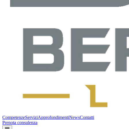
Competenze
Servizi
Approfondimenti
News
Contatti
Prenota consulenza