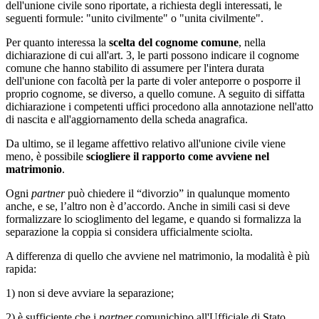
dell'unione civile sono riportate, a richiesta degli interessati, le
seguenti formule: "unito civilmente" o "unita civilmente".
Per quanto interessa la
scelta del cognome comune
, nella
dichiarazione di cui all'art. 3, le parti possono indicare il cognome
comune che hanno stabilito di assumere per l'intera durata
dell'unione con facoltà per la parte di voler anteporre o posporre il
proprio cognome, se diverso, a quello comune. A seguito di siffatta
dichiarazione i competenti uffici procedono alla annotazione nell'atto
di nascita e all'aggiornamento della scheda anagrafica.
Da ultimo, se il legame affettivo relativo all'unione civile viene
meno, è possibile
sciogliere il rapporto come avviene nel
matrimonio
.
Ogni
partner
può chiedere il “divorzio” in qualunque momento
anche, e se, l’altro non è d’accordo. Anche in simili casi si deve
formalizzare lo scioglimento del legame, e quando si formalizza la
separazione la coppia si considera ufficialmente sciolta.
A differenza di quello che avviene nel matrimonio, la modalità è più
rapida:
1) non si deve avviare la separazione;
2) è sufficiente che i
partner
comunichino all'Ufficiale di Stato