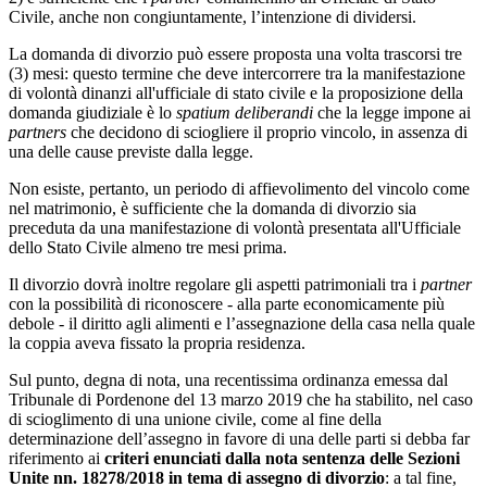
Civile, anche non congiuntamente, l’intenzione di dividersi.
La domanda di divorzio può essere proposta una volta trascorsi tre
(3) mesi: questo termine che deve intercorrere tra la manifestazione
di volontà dinanzi all'ufficiale di stato civile e la proposizione della
domanda giudiziale è lo
spatium
deliberandi
che la legge impone ai
partners
che decidono di sciogliere il proprio vincolo, in assenza di
una delle cause previste dalla legge.
Non esiste, pertanto, un periodo di affievolimento del vincolo come
nel matrimonio, è sufficiente che la domanda di divorzio sia
preceduta da una manifestazione di volontà presentata all'Ufficiale
dello Stato Civile almeno tre mesi prima.
Il divorzio dovrà inoltre regolare gli aspetti patrimoniali tra i
partner
con la possibilità di riconoscere - alla parte economicamente più
debole - il diritto agli alimenti e l’assegnazione della casa nella quale
la coppia aveva fissato la propria residenza.
Sul punto, degna di nota, una recentissima ordinanza emessa dal
Tribunale di Pordenone del 13 marzo 2019 che ha stabilito, nel caso
di scioglimento di una unione civile, come al fine della
determinazione dell’assegno in favore di una delle parti si debba far
riferimento ai
criteri enunciati dalla nota sentenza delle Sezioni
Unite nn. 18278/2018 in tema di assegno di divorzio
: a tal fine,