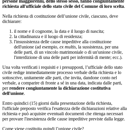
persone maggiorenni, dello stesso sesso, fanno congiuntamente
richiesta all'ufficiale dello stato civile del Comune di loro scelta
.
Nella richiesta di costituzione dell’unione civile, ciascuno, deve
dichiarare:
il nome e il cognome, la data e il luogo di nascita;
la cittadinanza e il luogo di residenza;
l'insussistenza delle cause impeditive alla costituzione
dell'unione (ad esempio,
ex multis
, la sussistenza, per una
delle parti, di un vincolo matrimoniale o di un'unione civile,
l'interdizione di una delle parti per infermità di mente; ecc.).
Una volta verificati i requisiti e i presupposti, l’ufficiale dello stato
civile redige immediatamente processo verbale della richiesta e lo
sottoscrive, unitamente alle parti, che invita, dandone conto nel
verbale, a comparire di fronte a sé in una data, indicata dalle parti,
per
rendere congiuntamente la dichiarazione costitutiva
dell'unione
.
Entro quindici (15) giorni dalla presentazione della richiesta,
l'ufficiale preposto verifica l'esattezza delle dichiarazioni relative alla
richiesta e può acquisire eventuali documenti che ritenga necessari
per provare l'inesistenza delle cause impeditive previste dalla legge.
Come viene costituita quindi l’unione civile?