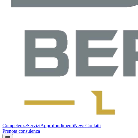
Competenze
Servizi
Approfondimenti
News
Contatti
Prenota consulenza