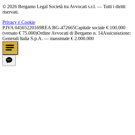
©
2026
Bergamo Legal Società tra Avvocati s.r.l.
— Tutti i diritti
riservati.
Privacy e Cookie
P.IVA
04565220169
REA
BG-472665
Capitale sociale
€ 100.000
(versato € 75.000)
Ordine Avvocati di Bergamo n. 14
Assicurazione:
Generali Italia S.p.A. — massimale € 2.000.000