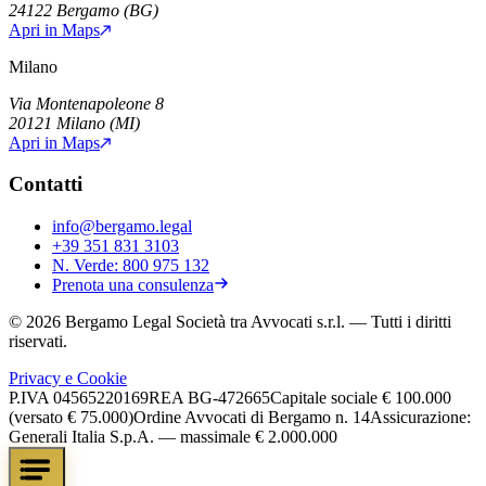
24122
Bergamo
(
BG
)
Apri in Maps
Milano
Via Montenapoleone 8
20121
Milano
(
MI
)
Apri in Maps
Contatti
info@bergamo.legal
+39 351 831 3103
N. Verde:
800 975 132
Prenota una consulenza
©
2026
Bergamo Legal Società tra Avvocati s.r.l.
— Tutti i diritti
riservati.
Privacy e Cookie
P.IVA
04565220169
REA
BG-472665
Capitale sociale
€ 100.000
(versato € 75.000)
Ordine Avvocati di Bergamo n. 14
Assicurazione:
Generali Italia S.p.A. — massimale € 2.000.000