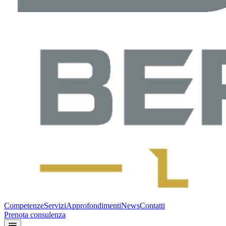
Competenze
Servizi
Approfondimenti
News
Contatti
Prenota consulenza