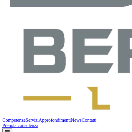
Competenze
Servizi
Approfondimenti
News
Contatti
Prenota consulenza