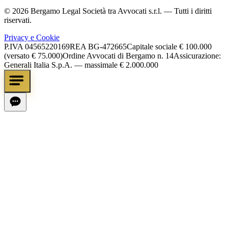
©
2026
Bergamo Legal Società tra Avvocati s.r.l.
— Tutti i diritti
riservati.
Privacy e Cookie
P.IVA
04565220169
REA
BG-472665
Capitale sociale
€ 100.000
(versato € 75.000)
Ordine Avvocati di Bergamo n. 14
Assicurazione:
Generali Italia S.p.A. — massimale € 2.000.000