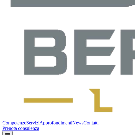
Competenze
Servizi
Approfondimenti
News
Contatti
Prenota consulenza