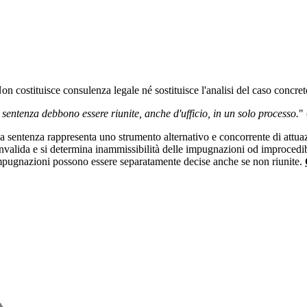
 Non costituisce consulenza legale né sostituisce l'analisi del caso concre
sentenza debbono essere riunite, anche d'ufficio, in un solo processo.
" 
 sentenza rappresenta uno strumento alternativo e concorrente di attuazi
alida e si determina inammissibilità delle impugnazioni od improcedibilit
te impugnazioni possono essere separatamente decise anche se non riunite.