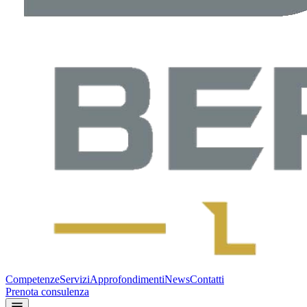
Competenze
Servizi
Approfondimenti
News
Contatti
Prenota consulenza