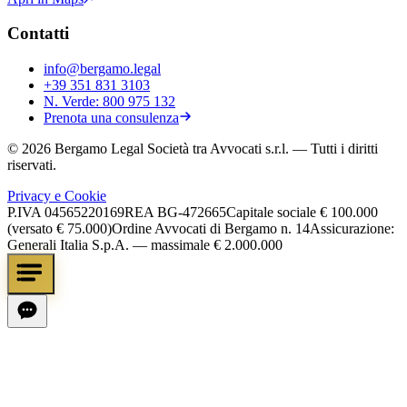
Contatti
info@bergamo.legal
+39 351 831 3103
N. Verde:
800 975 132
Prenota una consulenza
©
2026
Bergamo Legal Società tra Avvocati s.r.l.
— Tutti i diritti
riservati.
Privacy e Cookie
P.IVA
04565220169
REA
BG-472665
Capitale sociale
€ 100.000
(versato € 75.000)
Ordine Avvocati di Bergamo n. 14
Assicurazione:
Generali Italia S.p.A. — massimale € 2.000.000