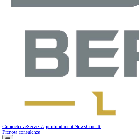
Competenze
Servizi
Approfondimenti
News
Contatti
Prenota consulenza