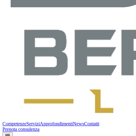
Competenze
Servizi
Approfondimenti
News
Contatti
Prenota consulenza