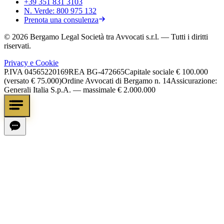
+39 351 831 3103
N. Verde:
800 975 132
Prenota una consulenza
©
2026
Bergamo Legal Società tra Avvocati s.r.l.
— Tutti i diritti
riservati.
Privacy e Cookie
P.IVA
04565220169
REA
BG-472665
Capitale sociale
€ 100.000
(versato € 75.000)
Ordine Avvocati di Bergamo n. 14
Assicurazione:
Generali Italia S.p.A. — massimale € 2.000.000