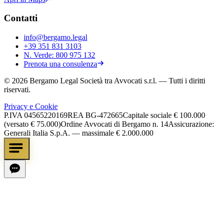
Contatti
info@bergamo.legal
+39 351 831 3103
N. Verde:
800 975 132
Prenota una consulenza
©
2026
Bergamo Legal Società tra Avvocati s.r.l.
— Tutti i diritti
riservati.
Privacy e Cookie
P.IVA
04565220169
REA
BG-472665
Capitale sociale
€ 100.000
(versato € 75.000)
Ordine Avvocati di Bergamo n. 14
Assicurazione:
Generali Italia S.p.A. — massimale € 2.000.000