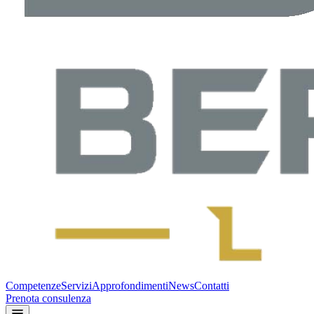
Competenze
Servizi
Approfondimenti
News
Contatti
Prenota consulenza