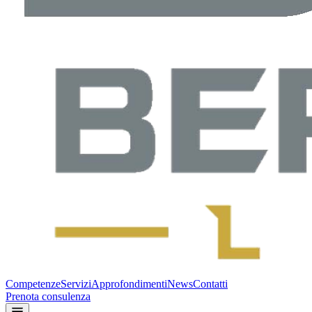
Competenze
Servizi
Approfondimenti
News
Contatti
Prenota consulenza