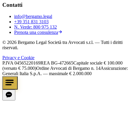
Contatti
info@bergamo.legal
+39 351 831 3103
N. Verde:
800 975 132
Prenota una consulenza
©
2026
Bergamo Legal Società tra Avvocati s.r.l.
— Tutti i diritti
riservati.
Privacy e Cookie
P.IVA
04565220169
REA
BG-472665
Capitale sociale
€ 100.000
(versato € 75.000)
Ordine Avvocati di Bergamo n. 14
Assicurazione:
Generali Italia S.p.A. — massimale € 2.000.000