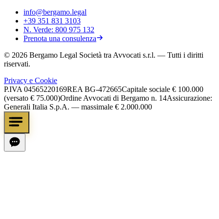
info@bergamo.legal
+39 351 831 3103
N. Verde:
800 975 132
Prenota una consulenza
©
2026
Bergamo Legal Società tra Avvocati s.r.l.
— Tutti i diritti
riservati.
Privacy e Cookie
P.IVA
04565220169
REA
BG-472665
Capitale sociale
€ 100.000
(versato € 75.000)
Ordine Avvocati di Bergamo n. 14
Assicurazione:
Generali Italia S.p.A. — massimale € 2.000.000