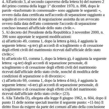
4. All'articolo 3, al secondo capoverso della lettera b) del numero 2
del primo comma della legge 1° dicembre 1970, n. 898, dopo le
parole «trasformato in consensuale» sono aggiunte le seguenti: «,
ovvero dalla data certificata nell'accordo di separazione raggiunto a
seguito di convenzione di negoziazione assistita da un avvocato
ovvero dalla data dell'atto contenente l'accordo di separazione
concluso innanzi all'ufficiale dello stato civile.».
5. Al decreto del Presidente della Repubblica 3 novembre 2000, n.
396 sono apportate le seguenti modificazioni:
a) all'articolo 49, comma 1, dopo la lettera g-bis), è aggiunta la
seguente lettera: «g-ter) gli accordi di scioglimento o di cessazione
degli effetti civili del matrimonio ricevuti dall'ufficiale dello stato
civile;»;
b) all'articolo 63, comma 1, dopo la lettera g), è aggiunta la seguente
lettera: «g-ter) degli accordi di separazione personale, di
scioglimento o di cessazione degli effetti civili del matrimonio
ricevuti dall'ufficiale dello stato civile, nonché di modifica delle
condizioni di separazione o di divorzio;»;
c) all'articolo 69, comma 1, dopo la lettera d-bis), è aggiunta la
seguente lettera: «d-ter) gli accordi di separazione personale, di
scioglimento o di cessazione degli effetti civili del matrimonio
ricevuti dall'ufficiale dello stato civile;» (23).
6. Alla Tabella D), allegata alla legge 8 giugno 1962, n. 604, dopo il
punto 11 delle norme speciali inserire il seguente punto: «11-bis) Il
diritto fisso da esigere da parte dei comuni all'atto della conclusione