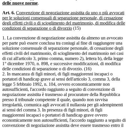
delle nuove norme
.
Art. 6.
Convenzione di negoziazione assistita da uno o più avvocati
per le soluzioni consensuali di separazione personale, di cessazione
degli effetti civili o di scioglimento del matrimonio, di modifica delle
condizioni di separazione o di divorzio
(15)
1. La convenzione di negoziazione assistita da almeno un avvocato
per parte può essere conclusa tra coniugi al fine di raggiungere una
soluzione consensuale di separazione personale, di cessazione degli
effetti civili del matrimonio, di scioglimento del matrimonio nei casi
di cui all'articolo 3, primo comma, numero 2), lettera b), della legge
1° dicembre 1970, n. 898, e successive modificazioni, di modifica
delle condizioni di separazione o di divorzio. (16)
2. In mancanza di figli minori, di figli maggiorenni incapaci o
portatori di handicap grave ai sensi dell'articolo 3, comma 3, della
legge 5 febbraio 1992, n. 104, ovvero economicamente non
autosufficienti, l'accordo raggiunto a seguito di convenzione di
negoziazione assistita è trasmesso al procuratore della Repubblica
presso il tribunale competente il quale, quando non ravvisa
irregolarità, comunica agli avvocati il nullaosta per gli adempimenti
ai sensi del comma 3. In presenza di figli minori, di figli
maggiorenni incapaci o portatori di handicap grave ovvero
economicamente non autosufficienti, l'accordo raggiunto a seguito di
convenzione di negoziazione assistita deve essere trasmesso entro il