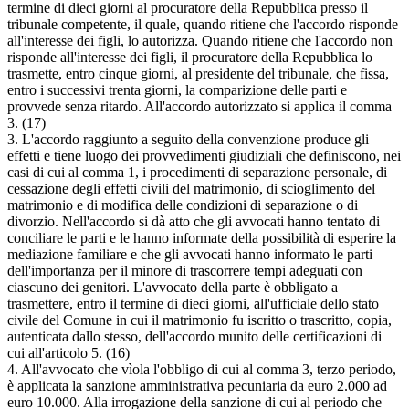
termine di dieci giorni al procuratore della Repubblica presso il
tribunale competente, il quale, quando ritiene che l'accordo risponde
all'interesse dei figli, lo autorizza. Quando ritiene che l'accordo non
risponde all'interesse dei figli, il procuratore della Repubblica lo
trasmette, entro cinque giorni, al presidente del tribunale, che fissa,
entro i successivi trenta giorni, la comparizione delle parti e
provvede senza ritardo. All'accordo autorizzato si applica il comma
3. (17)
3. L'accordo raggiunto a seguito della convenzione produce gli
effetti e tiene luogo dei provvedimenti giudiziali che definiscono, nei
casi di cui al comma 1, i procedimenti di separazione personale, di
cessazione degli effetti civili del matrimonio, di scioglimento del
matrimonio e di modifica delle condizioni di separazione o di
divorzio. Nell'accordo si dà atto che gli avvocati hanno tentato di
conciliare le parti e le hanno informate della possibilità di esperire la
mediazione familiare e che gli avvocati hanno informato le parti
dell'importanza per il minore di trascorrere tempi adeguati con
ciascuno dei genitori. L'avvocato della parte è obbligato a
trasmettere, entro il termine di dieci giorni, all'ufficiale dello stato
civile del Comune in cui il matrimonio fu iscritto o trascritto, copia,
autenticata dallo stesso, dell'accordo munito delle certificazioni di
cui all'articolo 5. (16)
4. All'avvocato che vìola l'obbligo di cui al comma 3, terzo periodo,
è applicata la sanzione amministrativa pecuniaria da euro 2.000 ad
euro 10.000. Alla irrogazione della sanzione di cui al periodo che