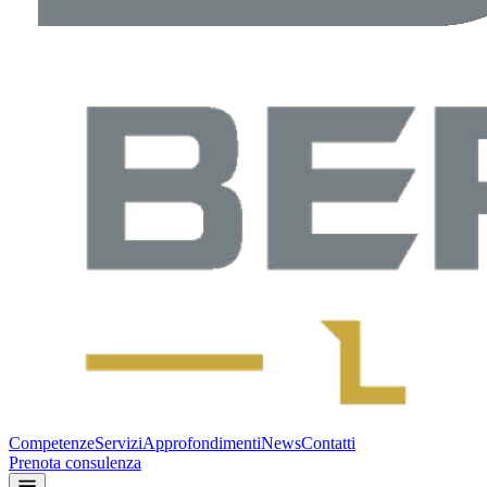
Competenze
Servizi
Approfondimenti
News
Contatti
Prenota consulenza