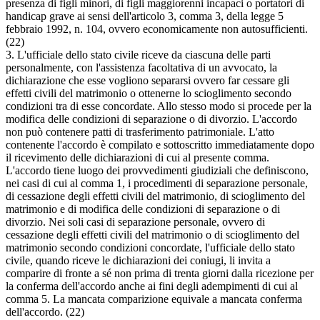
presenza di figli minori, di figli maggiorenni incapaci o portatori di
handicap grave ai sensi dell'articolo 3, comma 3, della legge 5
febbraio 1992, n. 104, ovvero economicamente non autosufficienti.
(22)
3. L'ufficiale dello stato civile riceve da ciascuna delle parti
personalmente, con l'assistenza facoltativa di un avvocato, la
dichiarazione che esse vogliono separarsi ovvero far cessare gli
effetti civili del matrimonio o ottenerne lo scioglimento secondo
condizioni tra di esse concordate. Allo stesso modo si procede per la
modifica delle condizioni di separazione o di divorzio. L'accordo
non può contenere patti di trasferimento patrimoniale. L'atto
contenente l'accordo è compilato e sottoscritto immediatamente dopo
il ricevimento delle dichiarazioni di cui al presente comma.
L'accordo tiene luogo dei provvedimenti giudiziali che definiscono,
nei casi di cui al comma 1, i procedimenti di separazione personale,
di cessazione degli effetti civili del matrimonio, di scioglimento del
matrimonio e di modifica delle condizioni di separazione o di
divorzio. Nei soli casi di separazione personale, ovvero di
cessazione degli effetti civili del matrimonio o di scioglimento del
matrimonio secondo condizioni concordate, l'ufficiale dello stato
civile, quando riceve le dichiarazioni dei coniugi, li invita a
comparire di fronte a sé non prima di trenta giorni dalla ricezione per
la conferma dell'accordo anche ai fini degli adempimenti di cui al
comma 5. La mancata comparizione equivale a mancata conferma
dell'accordo. (22)