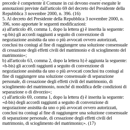
precede è competente il Comune in cui devono essere eseguite le
annotazioni previste dall'articolo 69 del decreto del Presidente della
Repubblica 3 novembre 2000, n. 396. (16)
5. Al decreto del Presidente della Repubblica 3 novembre 2000, n.
396, sono apportate le seguenti modificazioni:
a) all'articolo 49, comma 1, dopo la lettera g) è inserita la seguente:
«g-bis) gli accordi raggiunti a seguito di convenzione di
negoziazione assistita da uno o più avvocati ovvero autorizzati,
conclusi tra coniugi al fine di raggiungere una soluzione consensuale
di cessazione degli effetti civili del matrimonio e di scioglimento del
matrimonio»;
b) all'articolo 63, comma 2, dopo la lettera h) è aggiunta la seguente:
«h-bis) gli accordi raggiunti a seguito di convenzione di
negoziazione assistita da uno o più avvocati conclusi tra coniugi al
fine di raggiungere una soluzione consensuale di separazione
personale, di cessazione degli effetti civili del matrimonio, di
scioglimento del matrimonio, nonché di modifica delle condizioni di
separazione o di divorzio»;
c) all'articolo 69, comma 1, dopo la lettera d) è inserita la seguente:
«d-bis) degli accordi raggiunti a seguito di convenzione di
negoziazione assistita da uno o più avvocati ovvero autorizzati,
conclusi tra coniugi al fine di raggiungere una soluzione consensuale
di separazione personale, di cessazione degli effetti civili del
matrimonio, di scioglimento del matrimonio;». (17)