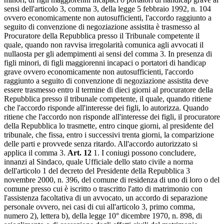
sensi dell'articolo 3, comma 3, della legge 5 febbraio 1992, n. 104
ovvero economicamente non autosufficienti, l'accordo raggiunto a
seguito di convenzione di negoziazione assistita è trasmesso al
Procuratore della Repubblica presso il Tribunale competente il
quale, quando non ravvisa irregolarità comunica agli avvocati il
nullaosta per gli adempimenti ai sensi del comma 3. In presenza di
figli minori, di figli maggiorenni incapaci o portatori di handicap
grave ovvero economicamente non autosufficienti, l'accordo
raggiunto a seguito di convenzione di negoziazione assistita deve
essere trasmesso entro il termine di dieci giorni al procuratore della
Repubblica presso il tribunale competente, il quale, quando ritiene
che l'accordo risponde all'interesse dei figli, lo autorizza. Quando
ritiene che l'accordo non risponde all'interesse dei figli, il procuratore
della Repubblica lo trasmette, entro cinque giorni, al presidente del
tribunale, che fissa, entro i successivi trenta giorni, la comparizione
delle parti e provvede senza ritardo. All'accordo autorizzato si
applica il comma 3.
Art. 12
1. I coniugi possono concludere,
innanzi al Sindaco, quale Ufficiale dello stato civile a norma
dell'articolo 1 del decreto del Presidente della Repubblica 3
novembre 2000, n. 396, del comune di residenza di uno di loro o del
comune presso cui è iscritto o trascritto l'atto di matrimonio con
l'assistenza facoltativa di un avvocato, un accordo di separazione
personale ovvero, nei casi di cui all'articolo 3, primo comma,
numero 2), lettera b), della legge 10° dicembre 1970, n. 898, di