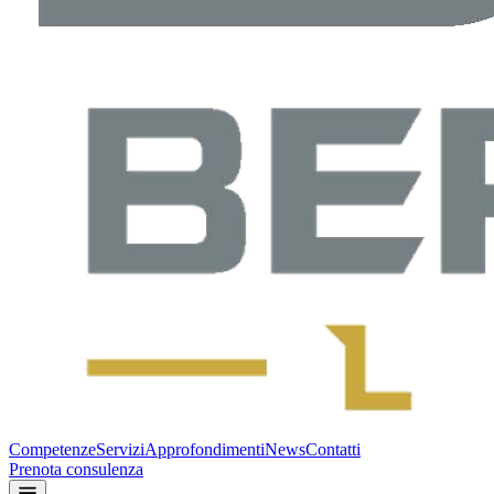
Competenze
Servizi
Approfondimenti
News
Contatti
Prenota consulenza