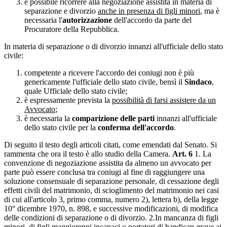
è possibile ricorrere alla negoziazione assistita in materia di
separazione e divorzio
anche in presenza di figli minori
, ma è
necessaria l'
autorizzazione
dell'accordo da parte del
Procuratore della Repubblica.
In materia di separazione o di divorzio innanzi all'ufficiale dello stato
civile:
competente a ricevere l'accordo dei coniugi non è più
genericamente l'ufficiale dello stato civile, bensì il
Sindaco
,
quale Ufficiale dello stato civile;
è espressamente prevista la
possibilità di farsi assistere da un
Avvocato
;
è necessaria la
comparizione delle parti
innanzi all'ufficiale
dello stato civile per la
conferma dell'accordo
.
Di seguito il testo degli articoli citati, come emendati dal Senato. Si
rammenta che ora il testo è allo studio della Camera.
Art. 6
1. La
convenzione di negoziazione assistita da almeno un avvocato per
parte può essere conclusa tra coniugi al fine di raggiungere una
soluzione consensuale di separazione personale, di cessazione degli
effetti civili del matrimonio, di scioglimento del matrimonio nei casi
di cui all'articolo 3, primo comma, numero 2), lettera b), della legge
10° dicembre 1970, n. 898, e successive modificazioni, di modifica
delle condizioni di separazione o di divorzio. 2.In mancanza di figli
minori, di figli maggiorenni incapaci o portatori di handicap grave ai