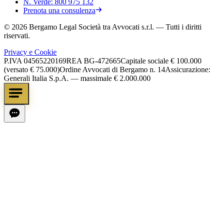
N. Verde:
800 975 132
Prenota una consulenza
©
2026
Bergamo Legal Società tra Avvocati s.r.l.
— Tutti i diritti
riservati.
Privacy e Cookie
P.IVA
04565220169
REA
BG-472665
Capitale sociale
€ 100.000
(versato € 75.000)
Ordine Avvocati di Bergamo n. 14
Assicurazione:
Generali Italia S.p.A. — massimale € 2.000.000