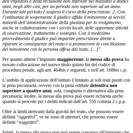
dell’ergastolo o della reclusione non inferiore nel massimo a dodici
anni; negli altri casi, per un periodo non superiore ad un anno.
Durante tale periodo è sospeso il corso della prescrizione. 2. Con
l’ordinanza di sospensione il giudice affida il minorenne ai servizi
minorili dell’amministrazione della giustizia per lo svolgimento,
anche in collaborazione con i servizi locali, delle opportune attività
di osservazione, trattamento e sostegno. Con il medesimo
provvedimento il giudice può impartire prescrizione dirette a
riparare le conseguenze del reato e a promuovere la conciliazione
del minorenne con la persona offesa dal reato. […]
”.
Per quanto attiene l’imputato
maggiorenne
, la
messa alla prova
ha
trovato collocazione nel nuovo titolo quinto bis del codice di
procedura penale, agli artt. 464bis e seguenti, e nell’art. 168bis c.p.
L’ambito di applicazione dell’istituto è limitato ai soli reati puniti con
la pena pecuniaria, ovvero con la pena edittale
detentiva non
superiore a quattro anni
, sola, congiunta o alternativa alla pena
pecuniaria; inoltre, la messa alla prova può essere richiesta anche
quando si procede per i delitti indicati dall’art. 550 comma 2 c.p.p.
Oltre ai limiti derivanti dalla gravità del reato, che possono essere
definiti “
oggettivi
”, ve ne sono di ulteriori, che possono essere
definiti “
soggettivi
”.
Infatti, la messa alla prova
non può essere concessa all’imputato che