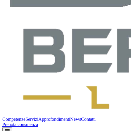
Competenze
Servizi
Approfondimenti
News
Contatti
Prenota consulenza