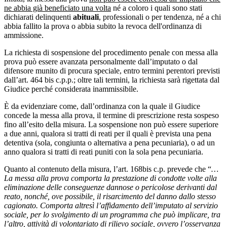
ne abbia già beneficiato una volta
né a coloro i quali sono stati
dichiarati delinquenti
abituali
, professionali o per tendenza, né a chi
abbia fallito la prova o abbia subito la revoca dell'ordinanza di
ammissione.
La richiesta di sospensione del procedimento penale con messa alla
prova può essere avanzata personalmente dall’imputato o dal
difensore munito di procura speciale, entro termini perentori previsti
dall’art. 464 bis c.p.p.; oltre tali termini, la richiesta sarà rigettata dal
Giudice perché considerata inammissibile.
È da evidenziare come, dall’ordinanza con la quale il Giudice
concede la messa alla prova, il termine di prescrizione resta sospeso
fino all’esito della misura. La sospensione non può essere superiore
a due anni, qualora si tratti di reati per il quali è prevista una pena
detentiva (sola, congiunta o alternativa a pena pecuniaria), o ad un
anno qualora si tratti di reati puniti con la sola pena pecuniaria.
Quanto al contenuto della misura, l’art. 168bis c.p. prevede che “
…
La messa alla prova comporta la prestazione di condotte volte alla
eliminazione delle conseguenze dannose o pericolose derivanti dal
reato, nonché, ove possibile, il risarcimento del danno dallo stesso
cagionato. Comporta altresì l’affidamento dell’imputato al servizio
sociale, per lo svolgimento di un programma che può implicare, tra
l’altro, attività di volontariato di rilievo sociale, ovvero l’osservanza