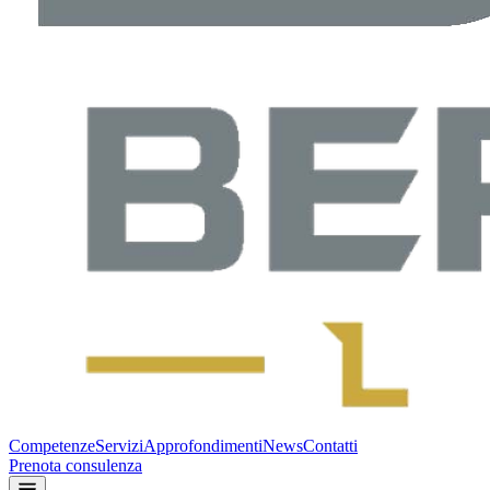
Competenze
Servizi
Approfondimenti
News
Contatti
Prenota consulenza