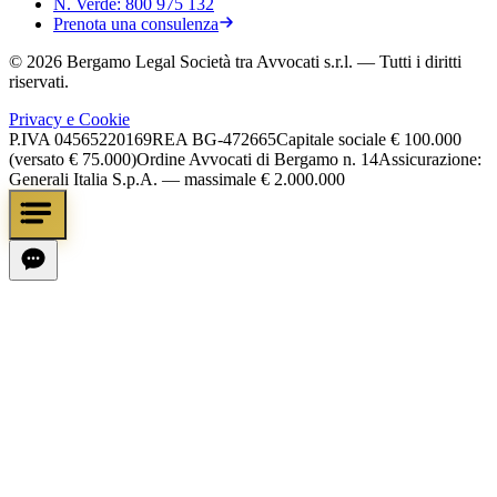
N. Verde:
800 975 132
Prenota una consulenza
©
2026
Bergamo Legal Società tra Avvocati s.r.l.
— Tutti i diritti
riservati.
Privacy e Cookie
P.IVA
04565220169
REA
BG-472665
Capitale sociale
€ 100.000
(versato € 75.000)
Ordine Avvocati di Bergamo n. 14
Assicurazione:
Generali Italia S.p.A. — massimale € 2.000.000