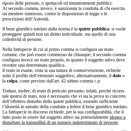
riposo delle persone, o spettacoli ed intrattenimenti pubblici.
Al secondo comma, invece, è sanzionata la condotta di chi esercita
un mestiere rumoroso, contro le disposizioni di legge o le
prescrizioni dell’Autorità.
Il bene giuridico tutelato dalla norma è la
quiete pubblica
; si vuole
proteggere quindi non un diritto individuale, ma quello di una
collettività di persone.
Nella fattispecie di cui al primo comma si configura un reato
comune, che può essere commesso da chiunque; il secondo comma
configura invece un reato proprio, in quanto il soggetto attivo deve
rivestire una determinata qualifica.
Il reato in esame, vista la sua natura di contravvenzione, richiede
sotto il profilo dell’elemento soggettivo, alternativamente, il
dolo
o
la
colpa
, come previsto dall'art. 42 ultimo comma c.p.
Trattasi, inoltre, di reato di pericolo presunto; infatti, perché ricorra
tale ipotesi di reato, non è necessario che vi sia la prova in concreto
dell’effettivo disturbo della quiete pubblica, essendo sufficiente
l’idoneità in astratto della condotta a ledere il bene giuridico tutelato.
La fattispecie in discorso richiede, per la sua configurabilità, che il
fatto posto in essere dal soggetto attivo sia potenzialmente
idoneo a
disturbare la tranquillità di un numero indeterminato di persone
.