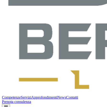
Competenze
Servizi
Approfondimenti
News
Contatti
Prenota consulenza