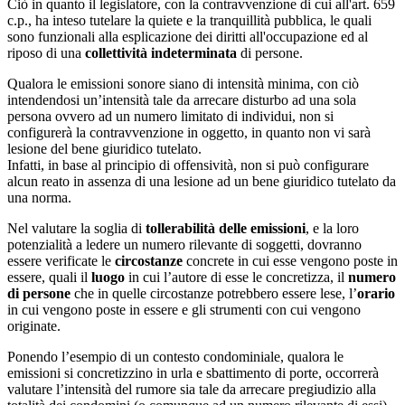
Ciò in quanto il legislatore, con la contravvenzione di cui all'art. 659
c.p., ha inteso tutelare la quiete e la tranquillità pubblica, le quali
sono funzionali alla esplicazione dei diritti all'occupazione ed al
riposo di una
collettività indeterminata
di persone.
Qualora le emissioni sonore siano di intensità minima, con ciò
intendendosi un’intensità tale da arrecare disturbo ad una sola
persona ovvero ad un numero limitato di individui, non si
configurerà la contravvenzione in oggetto, in quanto non vi sarà
lesione del bene giuridico tutelato.
Infatti, in base al principio di offensività, non si può configurare
alcun reato in assenza di una lesione ad un bene giuridico tutelato da
una norma.
Nel valutare la soglia di
tollerabilità delle emissioni
, e la loro
potenzialità a ledere un numero rilevante di soggetti, dovranno
essere verificate le
circostanze
concrete in cui esse vengono poste in
essere, quali il
luogo
in cui l’autore di esse le concretizza, il
numero
di persone
che in quelle circostanze potrebbero essere lese, l’
orario
in cui vengono poste in essere e gli strumenti con cui vengono
originate.
Ponendo l’esempio di un contesto condominiale, qualora le
emissioni si concretizzino in urla e sbattimento di porte, occorrerà
valutare l’intensità del rumore sia tale da arrecare pregiudizio alla