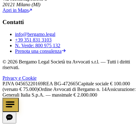
20121
Milano
(
MI
)
Apri in Maps
Contatti
info@bergamo.legal
+39 351 831 3103
N. Verde:
800 975 132
Prenota una consulenza
©
2026
Bergamo Legal Società tra Avvocati s.r.l.
— Tutti i diritti
riservati.
Privacy e Cookie
P.IVA
04565220169
REA
BG-472665
Capitale sociale
€ 100.000
(versato € 75.000)
Ordine Avvocati di Bergamo n. 14
Assicurazione:
Generali Italia S.p.A. — massimale € 2.000.000