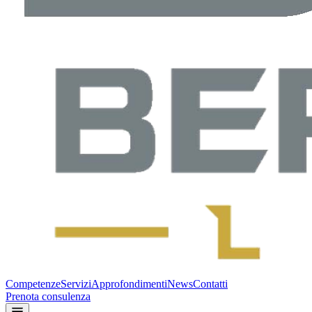
Competenze
Servizi
Approfondimenti
News
Contatti
Prenota consulenza