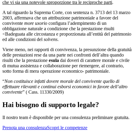
che vi sia una notevole sproporzione tra le reciproche parti
.
A tal riguardo la Suprema Corte, con sentenza n. 3713 del 13 marzo
2003, affermava che un attribuzione patrimoniale a favore del
convivente
more uxorio
configura l’adempimento di un
obbligazione naturale a condizione che la prestazione risulti
<Badeguata alle circostanza e proporzionata all’entità del patrimonio
ed alle condizioni del
solvens
.
Viene meno, nei rapporti di convivenza, la presunzione della gratuità
delle prestazioni rese da una parte nei confronti dell’altra quando
risulti che la prestazione
esula
dai doveri di carattere morale e civile
di mutua assistenza e collaborazione per riemergere, al contrario,
sotto forma di mera operazione economico- patrimoniale.
“
Non costituisce infatti dovere morale del convivente quello di
effettuare rilevanti e continui esborsi economici in favore dell’altro
convivente
” ( Cass. 11330/2009)
Hai bisogno di supporto legale?
Il nostro team è disponibile per una consulenza preliminare gratuita.
Prenota una consulenza
Scopri le competenze