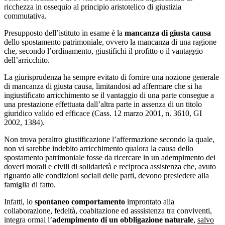
ricchezza in ossequio al principio aristotelico di giustizia
commutativa.
Presupposto dell’istituto in esame è la
mancanza di giusta causa
dello spostamento patrimoniale, ovvero la mancanza di una ragione
che, secondo l’ordinamento, giustifichi il profitto o il vantaggio
dell’arricchito.
La giurisprudenza ha sempre evitato di fornire una nozione generale
di mancanza di giusta causa, limitandosi ad affermare che si ha
ingiustificato arricchimento se il vantaggio di una parte consegue a
una prestazione effettuata dall’altra parte in assenza di un titolo
giuridico valido ed efficace (Cass. 12 marzo 2001, n. 3610, GI
2002, 1384).
Non trova peraltro giustificazione l’affermazione secondo la quale,
non vi sarebbe indebito arricchimento qualora la causa dello
spostamento patrimoniale fosse da ricercare in un adempimento dei
doveri morali e civili di solidarietà e reciproca assistenza che, avuto
riguardo alle condizioni sociali delle parti, devono presiedere alla
famiglia di fatto.
Infatti, lo
spontaneo comportamento
improntato alla
collaborazione, fedeltà, coabitazione ed asssistenza tra conviventi,
integra ormai l’
adempimento di un obbligazione naturale
,
salvo