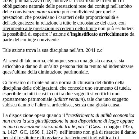
2009, puntualizzava che, laddove la ricostruzione in termini di
obbligazione naturale delle prestazioni rese dai coniugi nell'ambito
delle convivenze
more uxorio
può condividersi per quelle
prestazioni che possiedano i caratteri della proporzionalità e
dell'adeguatezza in relazione a tutte le circostanze del caso,
con
riferimento alle prestazioni eccedenti detto limite
non può escludersi
la possibilità di esperire l’ azione d’
ingiustificato arricchimento
da
parte del coniuge convivente.
Tale azione trova la sua disciplina nell’art. 2041 c.c.
Ai sensi di tale norma, chiunque, senza una giusta causa, si sia
arricchito a danno di un’altra persona risulta tenuto ad indennizzare
quest’ultima della diminuzione patrimoniale.
Ci troviamo di fronte ad una norma di chiusura del diritto della
disciplina delle obbligazioni, che concede uno strumento di tutela,
esperibile in tutti i casi in cui tra due soggetti si verifichi uno
spostamento patrimoniale (
utiliter versum
), tale che uno soggetto
subisca danno e l’altro si arricchisca, senza una giusta causa.
La disposizione opera quando il "
trasferimento di utilità economica
non trova la sua giustificazione in una disposizione di legge oppure
in una convenzione concordata tra le parti
" (Cass. 5 maggio 1956,
n. 1427, GC, 1956, I, 1247), nell’intento non già di risarcire il danno
bensì di restituire e di ovviare a trasferimenti ingiustificati di