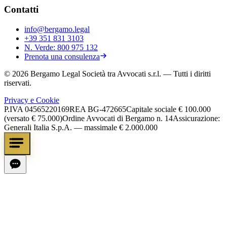
Contatti
info@bergamo.legal
+39 351 831 3103
N. Verde:
800 975 132
Prenota una consulenza
©
2026
Bergamo Legal Società tra Avvocati s.r.l.
— Tutti i diritti
riservati.
Privacy e Cookie
P.IVA
04565220169
REA
BG-472665
Capitale sociale
€ 100.000
(versato € 75.000)
Ordine Avvocati di Bergamo n. 14
Assicurazione:
Generali Italia S.p.A. — massimale € 2.000.000