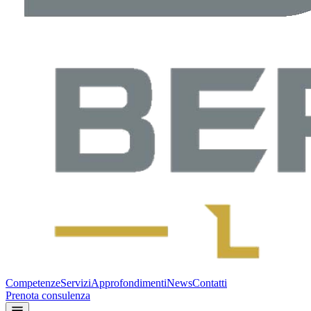
Competenze
Servizi
Approfondimenti
News
Contatti
Prenota consulenza