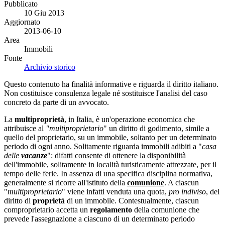
Pubblicato
10 Giu 2013
Aggiornato
2013-06-10
Area
Immobili
Fonte
Archivio storico
Questo contenuto ha finalità informative e riguarda il diritto italiano.
Non costituisce consulenza legale né sostituisce l'analisi del caso
concreto da parte di un avvocato.
La
multiproprietà
, in Italia, è un'operazione economica che
attribuisce al
"multiproprietario
" un diritto di godimento, simile a
quello del proprietario, su un immobile, soltanto per un determinato
periodo di ogni anno. Solitamente riguarda immobili adibiti a "
casa
delle
vacanze
": difatti consente di ottenere la disponibilità
dell'immobile, solitamente in località turisticamente attrezzate, per il
tempo delle ferie. In assenza di una specifica disciplina normativa,
generalmente si ricorre all'istituto della
comunione
. A ciascun
"
multiproprietario
" viene infatti venduta una quota,
pro indiviso
, del
diritto di
proprietà
di un immobile. Contestualmente, ciascun
comproprietario accetta un
regolamento
della comunione che
prevede l'assegnazione a ciascuno di un determinato periodo