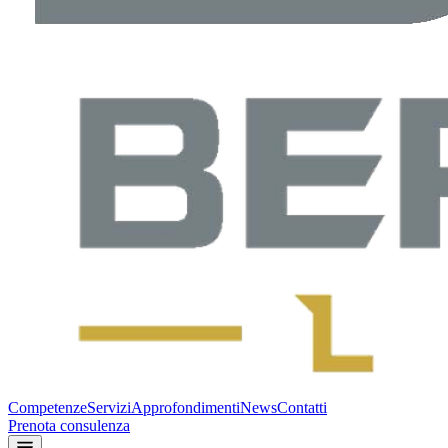
Competenze
Servizi
Approfondimenti
News
Contatti
Prenota consulenza