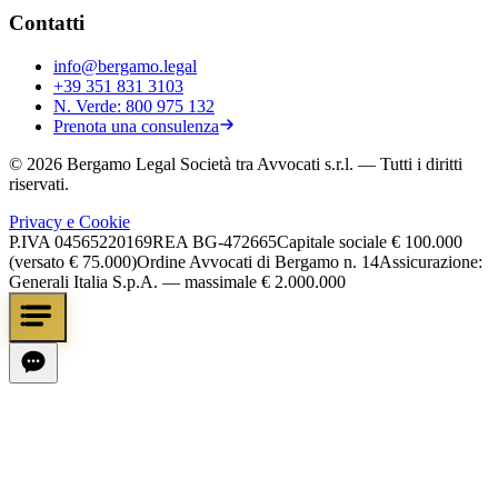
Contatti
info@bergamo.legal
+39 351 831 3103
N. Verde:
800 975 132
Prenota una consulenza
©
2026
Bergamo Legal Società tra Avvocati s.r.l.
— Tutti i diritti
riservati.
Privacy e Cookie
P.IVA
04565220169
REA
BG-472665
Capitale sociale
€ 100.000
(versato € 75.000)
Ordine Avvocati di Bergamo n. 14
Assicurazione:
Generali Italia S.p.A. — massimale € 2.000.000